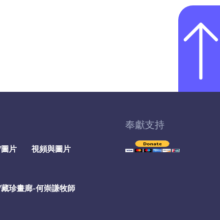
奉獻支持
/圖片
視頻與圖片
/藏珍畫廊-何崇謙牧師