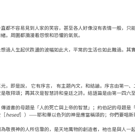
一直都不容易見到人家的笑容，甚至各人好像沒有表情一般，只
情緒。周圍都瀰漫着怨恨和恐懼的氣氛。
未想過人生起伏跌盪的波幅如此大，平常的生活也如此難過。其
元，即是說， 它有序言， 有主題內文，和結論。序言由第一
次是敬拜頌；再其次是智慧詩和皇廷之詩。結語篇是由第一四六
。傳道書的母題是「人的死亡與上帝的智慧」；約伯記的母題是
愛［
hesed
］）——耶和華以色列的神是應當稱頌的；你們要唱新
因為敬畏神的人所信靠的，是天地萬物的創造者，祂也是與人一