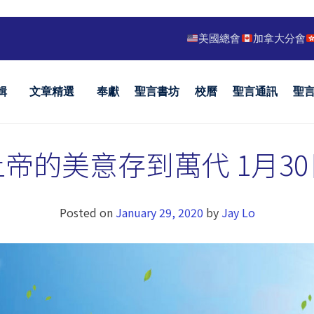
美國總會
加拿大分會
輯
文章精選
奉獻
聖言書坊
校曆
聖言通訊
聖
上帝的美意存到萬代 1月30
Posted on
January 29, 2020
by
Jay Lo