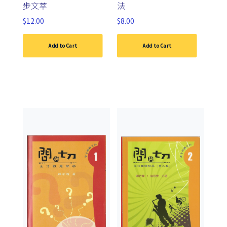
步文萃
法
$
12.00
$
8.00
Add to Cart
Add to Cart