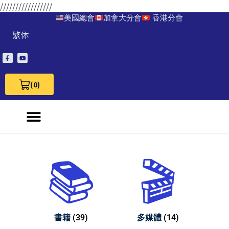
/////////////////
美國總會
加拿大分會
香港分會
繁体
(0)
View Cart 0
書籍
(39)
多媒體
(14)