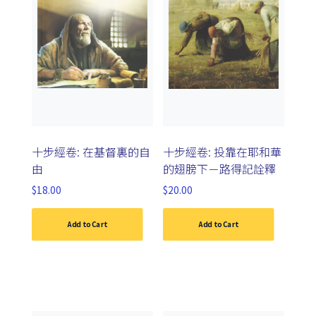
十步經卷: 在基督裏的自
十步經卷: 投靠在耶和華
由
的翅膀下－路得記詮釋
$
18.00
$
20.00
Add to Cart
Add to Cart