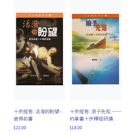
十步經卷: 活潑的盼望–
十步經卷: 浪子先知 ──
彼得前書
約拿書十步釋經研讀
$
22.00
$
18.00