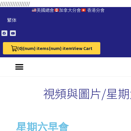
/////////////////
美國總會
加拿大分會
香港分會
繁体
(0)
{num} items
{num} item
View Cart
View Cart 0
視頻與圖片/星
星期六早會