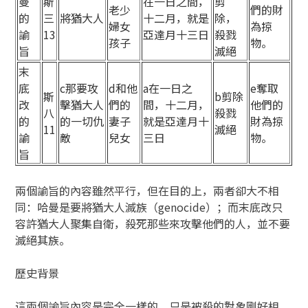
曼
斯
在一日之間，
剪
老少
們的財
的
三
將猶大人
十二月，就是
除，
婦女
為掠
諭
13
亞達月十三日
殺戮
孩子
物。
旨
滅絕
末
底
c那要攻
d和他
a在一日之
e奪取
斯
b剪除
改
擊猶大人
們的
間，十二月，
他們的
八
殺戮
的
的一切仇
妻子
就是亞達月十
財為掠
11
滅絕
諭
敵
兒女
三日
物。
旨
兩個諭旨的內容雖然平行，但在目的上，兩者卻大不相
同：哈曼是要將猶大人滅族（genocide）；而末底改只
容許猶大人聚集自衛，殺死那些來攻擊他們的人，並不要
滅絕其族。
歷史背景
這兩個諭旨內容是完全一樣的，只是被殺的對象剛好相