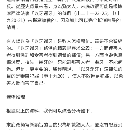
反。從歷史背景來看，身為猶太人，末底改很可能是根據
摩西律法裏「以牙還牙」的條例（出二十一23-25；申十
九20-21）來撰寫諭旨的。因為如此可以完全抵消哈曼的
諭旨。
有人誤以為「以牙還牙」是教人怎樣報仇。這是不合聖經
的。「以牙還牙」條例的精義是尋求公義：一方面使害人
者得到懲罰和受害者得到適當的補償；另一方面也避免賠
償過度，損失一顆牙的，只能罰那害人者一顆牙，不能超
過。但是，更重要的，聖經明說，「以牙還牙」這律法的
目的是嚇阻犯罪（申十九20），使人不敢輕易犯罪，以免
害人反而害了自己。
邏輯推理
根據以上的資料，我們可以綜合分析如下：
末底改擬寫新諭旨的目的只為解救猶大人，並沒有想要消