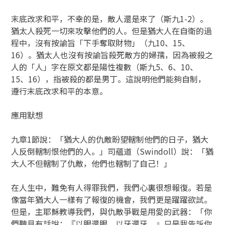
末底改求和平，不幸的是，敵人還是來了（斯九1-2）。
猶太人殺死一切來攻擊他們的人。但是猶大人在自衛的過
程中，沒有按諭旨「下手奪取財物」（九10、15、
16）。猶太人也沒有按諭旨殺死敵方的婦孺，因為被殺之
人的「人」字在原文都是陽性複數（斯九5、6、10、
15、16），指被殺的都是男丁。這說明他們能夠自制，
遵行末底改求和平的本意。
應用默想
九章1節說：「猶大人的仇敵盼望轄制他們的日子，猶大
人反倒轄制恨他們的人。」司蘊道（Swindoll）說：「猶
大人不但轄制了仇敵，他們也轄制了自己！」
在人生中，難免有人得罪我們，我們心裏很想報復。若是
像當年猶大人一樣有了報復的機會，我們更是躍躍欲試。
但是，主耶穌教導我們，與仇敵爭戰是用愛的武器：「你
們聽見有話說：『以眼還眼，以牙還牙。』只是我告訴你