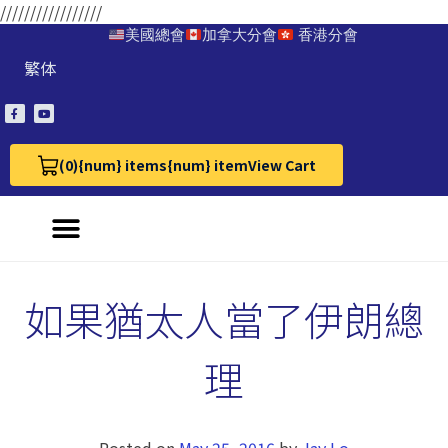
/////////////////
美國總會
加拿大分會
香港分會
繁体
(0)
{num} items
{num} item
View Cart
View Cart 0
如果猶太人當了伊朗總
理
Posted on
May 25, 2016
by
Jay Lo