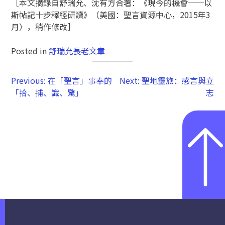
［本文摘錄自舒瑞允、沈有方合著：《現今的機會──以
斯帖記十步釋經研讀》（美國：聖言資源中心，2015年3
月），稍作修改］
Posted in
舒瑞允長老文章
Previous:
在「聖言」事奉的
Next:
聖地靈旅：感言與立
「拾、捕、識、驚」
志