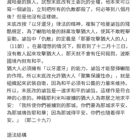
滅哈曼的族人。試想末底改有王委託的全權，他本來可以
寫一個諭旨，立刻把所有的仇敵都殺了，何必等到八個月
後？但是他沒有這樣做。
末底改按「以牙還牙」律法的精神，複製了哈曼諭旨的殘
酷規定，為了嚇阻哈曼的餘黨攻擊猶大人，使其不敢輕舉
妄動。諭旨中「仇敵」的定義是「那要攻擊猶大人的人」
（11節）。在最理想的情況下，假若到了十二月十三日，
沒有敵人起來攻擊猶大人，那天就不會有任何殺戮，波斯
國境內就有和平。
猶大人必須擁有「以牙還牙」的能力，諭旨才能發揮嚇阻
的作用。所以末底改允許猶大人「聚集保護性命」，就是
組織起來武裝自衛，因為和平必須有公義的力量來維持。
所以，末底改的諭旨是一道求和平的諭旨。這樣作是符合
神的心意的。神藉耶利米叫被擄的猶大人為寄居之地求平
安：「我所使你們被擄到的那城，你們要為那城求平安，
為那城禱告耶和華；因為那城得平安，你們也隨着得平
安。」（耶二十九7）
語法結構