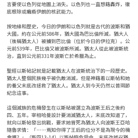
言要使以色列從地圖上消失。以色列也一直想藉轟炸，徹
底根除或癱瘓伊朗的核武能力。
按地緣和歷史，今日的伊朗和以色列就是古代的波斯和猶
大國。約在公元前586年，猶大國為巴比倫所滅，猶大人
（後稱猶太人）被擄到巴比倫（位於今日的伊拉克）。公
元前539年，巴比倫又被波斯所滅。猶太人從此被波斯統
治，直到公元前331年波斯亡於希臘為止。
聖經以斯帖記就是記載猶太人在波斯統治下的一段歷史。
猶太人整個民族幾乎被仇敵消滅，但是神藉着以斯帖和她
的養父末底改拯救了猶太人。猶太人到今天仍然以普珥節
紀念這事。
這個滅族的危機發生在以斯帖被選立為波斯王后之後約
四、五年。宰相哈曼設計要消滅猶太人，末底改知道了，
就向以斯帖發出挑戰，要求她冒死為猶太人向波斯王亞哈
隨魯求情：「……焉知你得了王后的位分不是為現今的機
會嗎？」（斯四13-14）以斯帖臨危受命，末底改號召猶