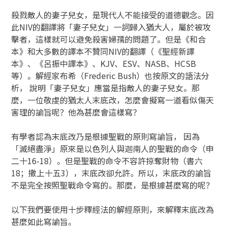
殺戮敵人的妻子兒女，是現代人不能接受的道德觀念。因
此NIV的翻譯將「妻子兒女」一詞歸入猶大人，屬於被攻
擊者，這樣就可以避免殺害婦孺的問題了。但是《和合
本》和大多數的譯本不贊同NIV的翻譯（《聖經新譯
本》、《呂振中譯本》、KJV、ESV、NASB、HCSB
等）。解經家布希（Frederic Bush）也按原文的語法分
析， 說明「妻子兒女」應當是指敵人的妻子兒女。那
麼，一位敬虔的猶太人末底改，怎麼會擬寫一道看似傷天
害理的諭旨呢？他為甚麼會這樣寫？
有學者認為末底改乃是根據聖戰的原則寫諭旨， 因為
「滅絕盡淨」原來是以色列人與迦南人的聖戰的命令（申
二十16-18）。但是聖戰的命令不容許掠奪財物（書六
18；撒上十五3），末底改卻允許。所以，末底改的諭旨
不是完全按照聖戰命令寫的。那麼，是根據甚麼寫的呢？
以下我們要使用十步釋經法的解經原則，來解釋末底改為
甚麼如此寫諭旨。