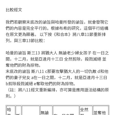
比較經文
我們若觀察末底改的諭旨與哈曼所發的諭旨，就會發現它
們的內容是完全平行的。根據布希的研究，這個平行結構
在原文更為顯著。 以下按《和合本》將八章11節重新排
列，與三章13節比較：
哈曼的諭旨 斯三13 將猶大人 無論老少婦女孩子 在一日之
間，十二月，就是亞達月十三日 全然剪除，殺戮滅絕 並
奪他們的財為掠物。
末底改的諭旨 斯八11 c那要攻擊猶大人的一切仇敵 d和他
們的妻子兒女 a在一日之間，十二月，就是亞達月十三日
b剪除殺戮滅絕 e奪取他們的財為掠物。
（註：將八11經文重新編排，亦可算是應用語法結構的原
則。）
哈
全然
無論
並奪他