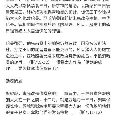
太人為以斯帖禁食三日，祈求神的幫助。以斯帖於三日後
冒死見王，終於成功地揭露哈曼的詭計，促使王下令除掉
猶大人的仇敵哈曼。亞哈隨魯隨即封末底改為宰相，替代
哈曼。宰相的職位相當於現代的總理。所以，歷史上的確
曾經有猶太人當過伊朗的總理。
哈曼雖死，他先前發出的諭旨仍然有效。因為按波斯法
律，打過王印的諭旨是永不能更改的，所以猶大人仍處在
危險之中。亞哈隨魯允准末底改擬寫新的諭旨，來抵消哈
曼的諭旨。（斯八9-12）一個猶太人作為「伊朗的總
理」，要怎樣寫這個諭旨呢？
勤發問題
聖經說，末底改是這樣寫的：「諭旨中，王准各省各城的
猶大人在一日之間，十二月，就是亞達月十三日，聚集保
護性命，剪除殺戮滅絕那要攻擊猶大人的一切仇敵和他們
的妻子兒女，奪取他們的財為掠物。」（斯八11-12）