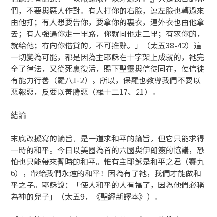
們，不要與惡人作對。有人打你的右臉，連左臉也轉過來
由他打；有人想要告你，要拿你的裏衣，連外衣也由他拿
去；有人強逼你走一里路，你就同他走二里；有求你的，
就給他；有向你借貸的，不可推辭。」（太五38-42）這
一切變為可能，都是因為主耶穌在十字架上成就的，祂完
全了律法，又從死裏復活，賜下聖靈與信徒同在，使信徒
有能力行善（羅八1-2）。所以，保羅也教導我們不要以
惡報惡，反要以善勝惡（羅十二17、21）。
結論
末底改擬寫的諭旨，是一道求和平的諭旨，但它只能求得
一時的和平。今日以美國為首的六國與伊朗簽的協議，恐
怕也只能帶來暫時的和平。惟有主耶穌是和平之君（賽九
6），帶給我們永遠的和平！因為有了祂，我們才能做和
平之子。耶穌說：「使人和平的人有福了，因為他們必稱
為神的兒子」（太五9，《聖經新譯本》）。