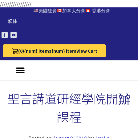
/////////////////
美國總會
加拿大分會
香港分會
繁体
(0)
{num} items
{num} item
View Cart
View Cart 0
聖言講道研經學院開辧
課程
Posted on
August 9, 2018
by
Jay Lo