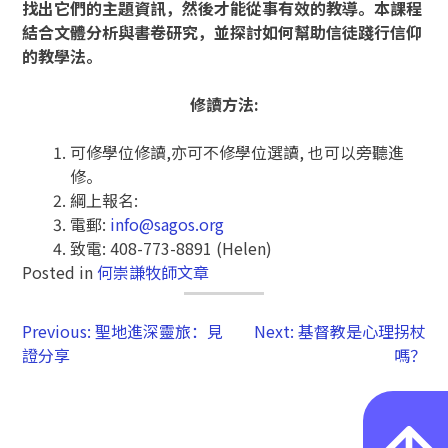
找出它們的主題資訊，然後才能從事有效的教導。本課程
結合文體分析與書卷研究，並探討如何幫助信徒踐行信仰
的教學法。
修讀方法
:
可修學位修讀,亦可不修學位選讀, 也可以旁聽進
修。
綱上報名:
電郵:
info@sagos.org
致電: 408-773-8891 (Helen)
Posted in
何崇謙牧師文章
Previous:
聖地進深靈旅：見
Next:
基督教是心理拐杖
證分享
嗎？