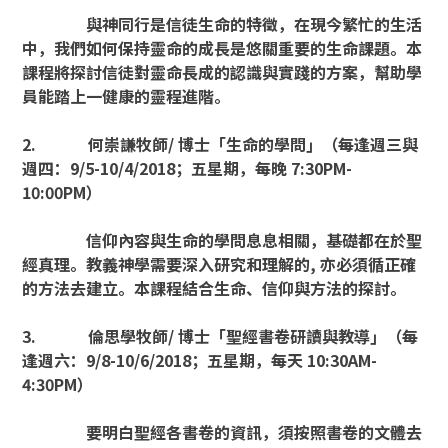
與神同行是信徒生命的特徵，在現今繁忙的生活
中，我們如何保持靈命的成長是悠關重要的生命課題。本
課程將探討信徒對靈命長成的認識與實踐的方案，幫助學
員能踏上一健康的靈程進階。
2.
何崇謙牧師
/
博士「生命的學問」（每逢週三與
週四：
9/5-10/4/2018
；五星期，每晚
7:30PM-
10:00PM
）
信仰內容與生命的學問息息相關，基礎都在於聖
經真理。教義神學需要深入研究和理解的
,
亦必須循正確
的方法去建立。本課程結合生命、信仰與方法的探討。
3.
倫思學牧師
/
博士「聖經書卷研讀與教導」（每
逢週六：
9/8-10/6/2018
；五星期，每天
10:30AM-
4:30PM
）
要明白聖經各書卷的資訊，須按照書卷的文體去