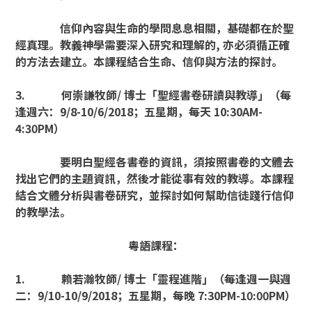
信仰內容與生命的學問息息相關，基礎都在於聖
經真理。教義神學需要深入研究和理解的
,
亦必須循正確
的方法去建立。本課程結合生命、信仰與方法的探討。
3.
何崇謙牧師
/
博士「聖經書卷研讀與教導」（每
逢週六：
9/8-10/6/2018
；五星期，每天
10:30AM-
4:30PM
）
要明白聖經各書卷的資訊，須按照書卷的文體去
找出它們的主題資訊，然後才能從事有效的教導。本課程
結合文體分析與書卷研究，並探討如何幫助信徒踐行信仰
的教學法。
粵語課程：
1.
賴若瀚牧師
/
博士「靈程進階」（每逢週一與週
二：
9/10-10/9/2018
；五星期，每晚
7:30PM-10:00PM
）