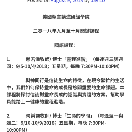
美國聖言講道研經學院
二零一八年九月至十月開辧課程
國語課程：
1.
賴若瀚牧師
/
博士「靈程進階」（每逢週三與週
四：
9/5-10/4/2018
；五星期，每晚
7:30PM-10:00PM
）
與神同行是信徒生命的特徵，在現今繁忙的生活
中，我們如何保持靈命的成長是悠關重要的生命課題。本
課程將探討信徒對靈命長成的認識與實踐的方案，幫助學
員能踏上一健康的靈程進階。
2.
何崇謙牧師
/
博士「生命的學問」（每逢週一與
週二：
9/10-10/9/2018
；五星期，每晚
7:30PM-
10:00PM
）