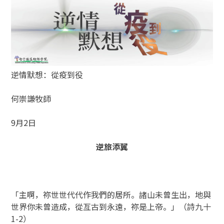
逆情默想：從疫到役
何崇謙牧師
9月2日
逆旅添翼
「主啊，祢世世代代作我們的居所。諸山未曾生出，地與
世界你未曾造成，從亙古到永遠，祢是上帝。」（詩九十
1-2）