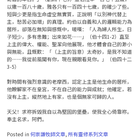
以撒一百八十歲，雅各只有一百四十七歲，的確少了些。
短與少更是指生命虛空無實質，正說明「以別神代替上
主，愁苦必加增」的真理。約伯以自義和人的邏輯能力為
居所，卻落在無知與感慨中，嗟嘆：「人為婦人所生，日
子短少，多有患難；出來如花……」（伯十四1-2）直至
上主的偉大、權能、聖潔向他展現，他才體會自己的渺小
與無能，且慨歎：「（上主的旨意）太奇妙，是我不知道
的……我從前風聞有你，現在親眼看見你。」（伯四十二
3-5）
對時間有強烈意識的老摩西，認定上主是他生命的居所，
他瞭解家不在皇宮，不在自己的能力與成就；他確定，若
沒有上主，縱然地上有家，也是個無家可歸的人。
天父！求祢拆毀我自以為堅固的堡壘，使我全心倚靠祢。
奉主名求，阿們。
Posted in
何崇謙牧師文章
,
所有靈修系列文章