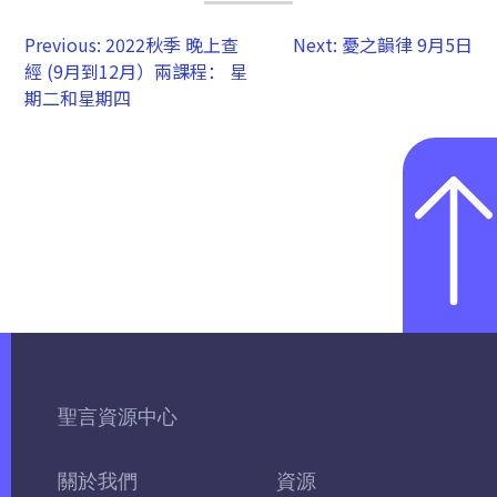
Previous:
2022秋季 晚上查
Next:
憂之韻律 9月5日
經 (9月到12月）兩課程： 星
期二和星期四
聖言資源中心
關於我們
資源