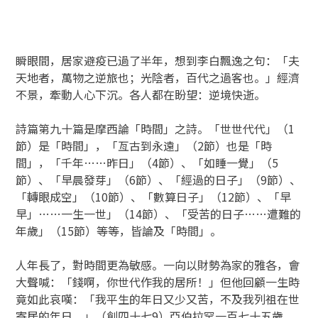
瞬眼間，居家避疫已過了半年，想到李白飄逸之句：「夫
天地者，萬物之逆旅也；光陰者，百代之過客也。」經濟
不景，牽動人心下沉。各人都在盼望：逆境快逝。
詩篇第九十篇是摩西論「時間」之詩。「世世代代」（1
節）是「時間」，「亙古到永遠」（2節）也是「時
間」，「千年……昨日」（4節）、「如睡一覺」（5
節）、「早晨發芽」（6節）、「經過的日子」（9節）、
「轉眼成空」（10節）、「數算日子」（12節）、「早
早」……一生一世」（14節）、「受苦的日子……遭難的
年歲」（15節）等等，皆論及「時間」。
人年長了，對時間更為敏感。一向以財勢為家的雅各，會
大聲喊：「錢啊，你世代作我的居所！」但他回顧一生時
竟如此哀嘆：「我平生的年日又少又苦，不及我列祖在世
寄居的年日。」（創四十七9）亞伯拉罕一百七十五歲，