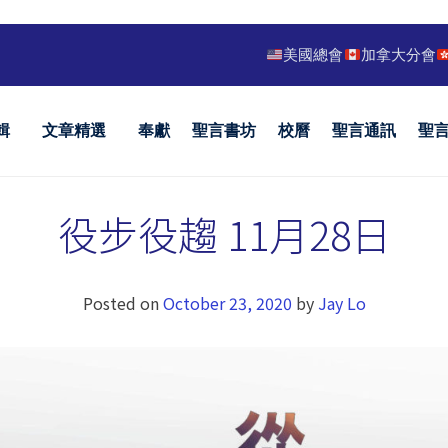
美國總會
加拿大分會
輯
文章精選
奉獻
聖言書坊
校曆
聖言通訊
聖
役步役趨 11月28日
Posted on
October 23, 2020
by
Jay Lo