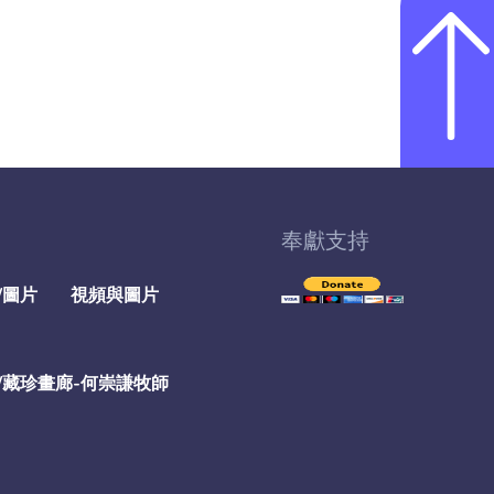
奉獻支持
/圖片
視頻與圖片
/藏珍畫廊-何崇謙牧師