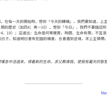
賜。在每一天的開始時，想到「今天的轉機」，我們要知道，上
類的歷史（加四4；弗一10）。想到「今日」，我們不要錯認
4、10）；這道出：生命是何等寶貴，時間、生命有限，不宜
的日子。知道明日會有犯錯的機會，也會遇到逆境，求上主憐憫
噓嘆息中活過來，得着新的生命。求父教導我，使我有屬天的智
Nex