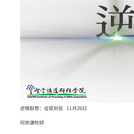
逆情默想：從疫到役 11月28日
何崇謙牧師