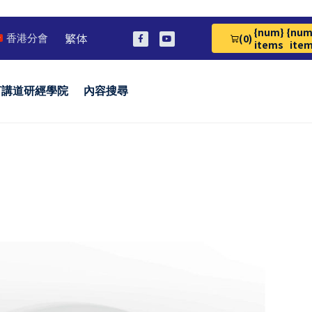
{num}
{num
繁体
(0)
香港分會
View Cart 0
items
ite
言講道研經學院
內容搜尋