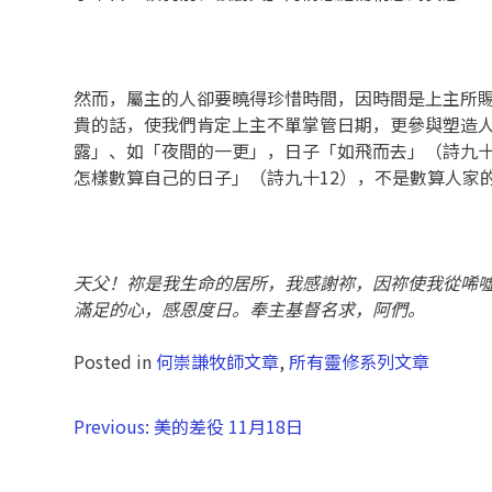
然而，屬主的人卻要曉得珍惜時間，因時間是上主所
貴的話，使我們肯定上主不單掌管日期，更參與塑造人
露」、如「夜間的一更」，日子「如飛而去」（詩九十
怎樣數算自己的日子」（詩九十12），不是數算人家
天父！祢是我生命的居所，我感謝祢，因祢使我從唏
滿足的心，感恩度日。奉主基督名求，阿們。
Posted in
何崇謙牧師文章
,
所有靈修系列文章
Previous:
美的差役 11月18日