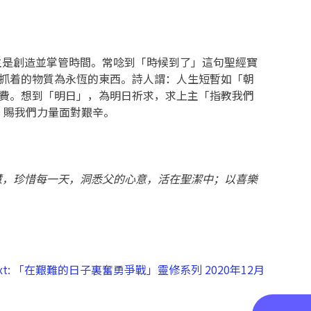
主是創造並掌管時間。常唸到「時候到了」這句聖經寶
所抓着的物質為永恆的東西。詩人謂：人生短暫如「朝
浪費。想到「明日」，為明日祈求，求上主「指教我們
，賜我們力量面對艱辛。
慧，珍惜每一天，洞悉父的心意，活在聖潔中；以喜樂
t:
「在艱難的日子裏奮勇爭戰」靈修系列 2020年12月