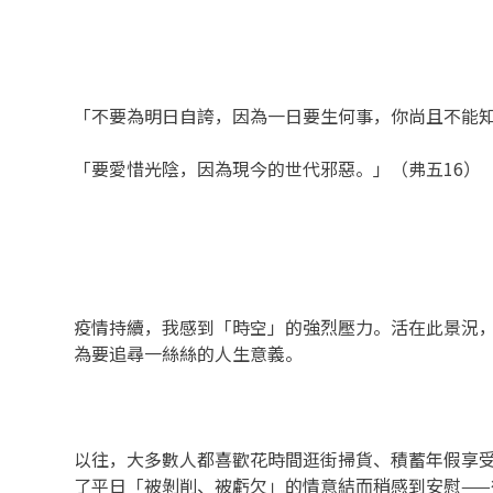
「不要為明日自誇，因為一日要生何事，你尚且不能知
「要愛惜光陰，因為現今的世代邪惡。」（弗五16）
疫情持續，我感到「時空」的強烈壓力。活在此景況
為要追尋一絲絲的人生意義。
以往，大多數人都喜歡花時間逛街掃貨、積蓄年假享
了平日「被剝削、被虧欠」的情意結而稍感到安慰——