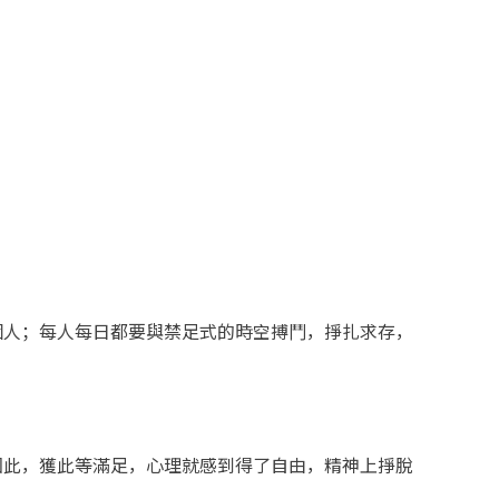
個人；每人每日都要與禁足式的時空搏鬥，掙扎求存，
因此，獲此等滿足，心理就感到得了自由，精神上掙脫