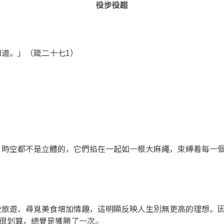
役步役趨
道。」（箴二十七1）
，時空都不是立體的，它們掐在一起如一根大麻繩，束縛着每一
受旅遊、尋覓美食增加情趣，這明顯反映人生別無更高的理想。
很划算，總覺是獲勝了一次。