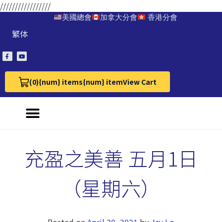
/////////////////
美國總會
加拿大分會
香港分會
繁体
(0)
{num} items
{num} item
View Cart
View Cart 0
充盈之美善 五月1日
（星期六）
Posted on
April 30, 2021
by
Jay Lo