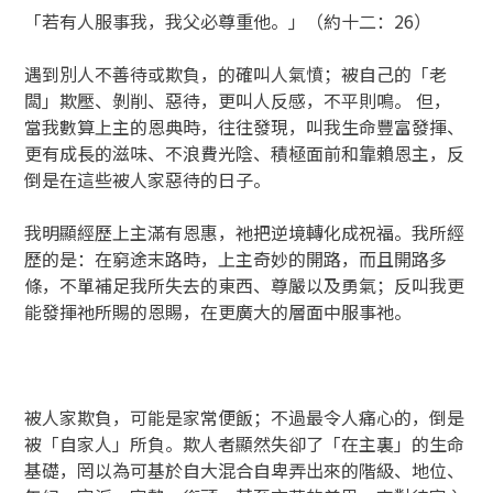
「若有人服事我，我父必尊重他。」（約十二：26）
遇到別人不善待或欺負，的確叫人氣憤；被自己的「老
闆」欺壓、剝削、惡待，更叫人反感，不平則鳴。 但，
當我數算上主的恩典時，往往發現，叫我生命豐富發揮、
更有成長的滋味、不浪費光陰、積極面前和靠賴恩主，反
倒是在這些被人家惡待的日子。
我明顯經歷上主滿有恩惠，祂把逆境轉化成祝福。我所經
歷的是：在窮途末路時，上主奇妙的開路，而且開路多
條，不單補足我所失去的東西、尊嚴以及勇氣；反叫我更
能發揮祂所賜的恩賜，在更廣大的層面中服事祂。
被人家欺負，可能是家常便飯；不過最令人痛心的，倒是
被「自家人」所負。欺人者顯然失卻了「在主裏」的生命
基礎，罔以為可基於自大混合自卑弄出來的階級、地位、