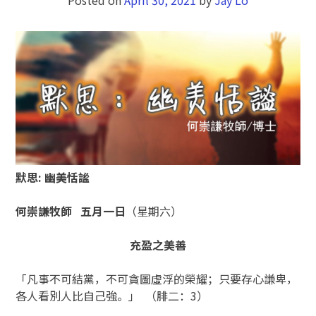
默思
:
幽美恬謐
何崇謙牧師
五月一
日
（星期六）
充盈之美善
「凡事不可結黨，不可貪圖虛浮的榮耀；只要存心謙卑，
各人看別人比自己強。」 （腓二：3）