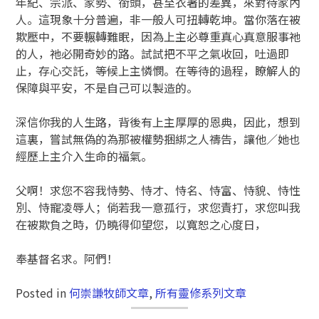
年紀、宗派、家勢、銜頭，甚至衣著的差異，來對待家內
人。這現象十分普遍，非一般人可扭轉乾坤。當你落在被
欺壓中，不要輾轉難眠，因為上主必尊重真心真意服事祂
的人，祂必開奇妙的路。試試把不平之氣收回，吐過即
止，存心交託，等候上主憐憫。在等待的過程，瞭解人的
保障與平安，不是自己可以製造的。
深信你我的人生路，背後有上主厚厚的恩典，因此，想到
這裏，嘗試無偽的為那被權勢捆綁之人禱告，讓他／她也
經歷上主介入生命的福氣。
父啊！求您不容我恃勢、恃才、恃名、恃富、恃貌、恃性
別、恃寵凌辱人；倘若我一意孤行，求您責打，求您叫我
在被欺負之時，仍曉得仰望您，以寬恕之心度日，
奉基督名求。阿們！
Posted in
何崇謙牧師文章
,
所有靈修系列文章