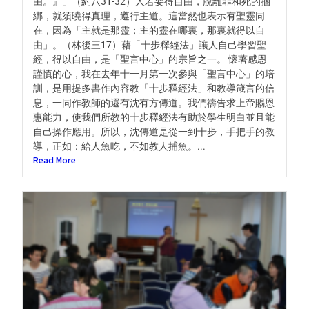
由。』」（約八31-32）人若要得自由，脫離罪和死的捆
綁，就須曉得真理，遵行主道。這當然也表示有聖靈同
在，因為「主就是那靈；主的靈在哪裏，那裏就得以自
由」。（林後三17）藉「十步釋經法」讓人自己學習聖
經，得以自由，是「聖言中心」的宗旨之一。 懷著感恩
謹慎的心，我在去年十一月第一次參與「聖言中心」的培
訓，是用提多書作內容教「十步釋經法」和教導箴言的信
息，一同作教師的還有沈有方傳道。我們禱告求上帝賜恩
惠能力，使我們所教的十步釋經法有助於學生明白並且能
自己操作應用。所以，沈傳道是從一到十步，手把手的教
導，正如：給人魚吃，不如教人捕魚。...
Read More