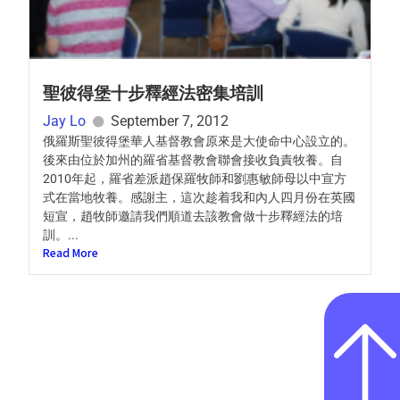
聖彼得堡十步釋經法密集培訓
Jay Lo
September 7, 2012
俄羅斯聖彼得堡華人基督教會原來是大使命中心設立的。
後來由位於加州的羅省基督教會聯會接收負責牧養。自
2010年起，羅省差派趙保羅牧師和劉惠敏師母以中宣方
式在當地牧養。感謝主，這次趁着我和內人四月份在英國
短宣，趙牧師邀請我們順道去該教會做十步釋經法的培
訓。...
Read More