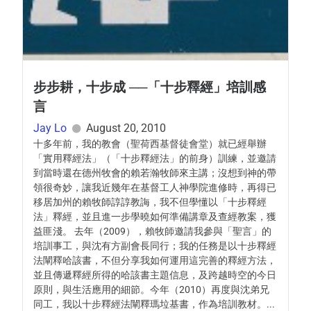
步步耕，十步成 ──「十步釋經」培訓感
言
Jay Lo
August 20, 2010
十多年前，我的教會（聖荷西基督徒會堂）就已經舉辦
「實用釋經法」（「十步釋經法」的前身）訓練，並邀請
到當時還在德州牧會的賴若瀚牧師來主講；沒想到神的帶
領很奇妙，讓我近幾年在基督工人神學院進修時，再得已
移居加州的賴牧師諄諄教誨，我不但學懂以「十步釋經
法」釋經，並且進一步學曉如何準備講章及查經教案，獲
益匪淺。 去年（2009），賴牧師邀請我參與「聖言」的
培訓事工，與沈有方副會長同行；我的任務是以十步釋經
法闡釋哈該書，不但分享我如何運用這完善的釋經方法，
並且傳遞釋經所得的哈該書主題信息，及跨越時空的今日
原則，與生活應用的細節。今年（2010）再度與沈弟兄
同工，我以十步釋經法闡釋瑪垃基書，作為培訓教材。...