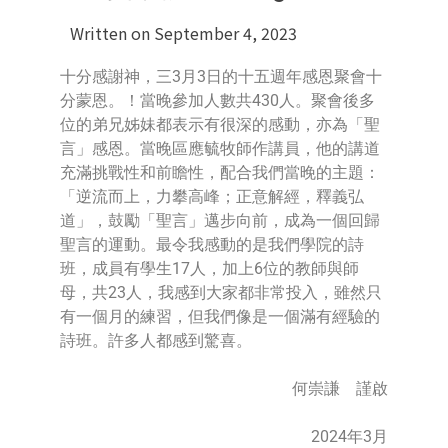
Written on
September 4, 2023
十分感謝神，三3月3日的十五週年感恩聚會十
分蒙恩。！當晚參加人數共430人。聚會後多
位的弟兄姊妹都表示有很深的感動，亦為「聖
言」感恩。當晚區應毓牧師作講員，他的講道
充滿挑戰性和前瞻性，配合我們當晚的主題：
「逆流而上，力攀高峰；正意解經，釋義弘
道」，鼓勵「聖言」邁步向前，成為一個回歸
聖言的運動。最令我感動的是我們學院的詩
班，成員有學生17人，加上6位的教師與師
母，共23人，我感到大家都非常投入，雖然只
有一個月的練習，但我們像是一個滿有經驗的
詩班。許多人都感到驚喜。
何崇謙 謹啟
2024年3月