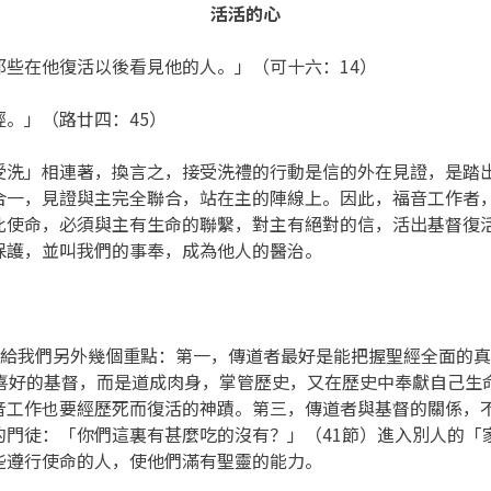
活活的心
些在他復活以後看見他的人。」（可十六：14）
。」（路廿四：45）
受洗」相連著，換言之，接受洗禮的行動是信的外在見證，是踏
合一，見證與主完全聯合，站在主的陣線上。因此，福音工作者
此使命，必須與主有生命的聯繫，對主有絕對的信，活出基督復
保護，並叫我們的事奉，成為他人的醫治。
），給我們另外幾個重點：第一，傳道者最好是能把握聖經全面的
人喜好的基督，而是道成肉身，掌管歷史，又在歷史中奉獻自己生
音工作也要經歷死而復活的神蹟。第三，傳道者與基督的關係，
的門徒：「你們這裏有甚麼吃的沒有？」（41節）進入別人的「
些遵行使命的人，使他們滿有聖靈的能力。