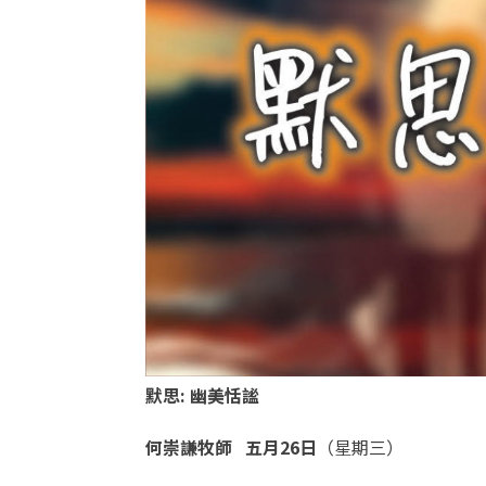
默思
:
幽美恬謐
何崇謙牧師
五月26
日
（星期三）