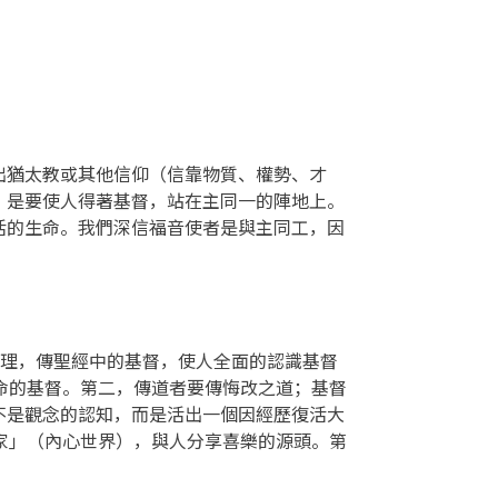
出猶太教或其他信仰（信靠物質、權勢、才
，是要使人得著基督，站在主同一的陣地上。
活的生命。我們深信福音使者是與主同工，因
真理，傳聖經中的基督，使人全面的認識基督
命的基督。第二，傳道者要傳悔改之道；基督
不是觀念的認知，而是活出一個因經歷復活大
家」（內心世界），與人分享喜樂的源頭。第