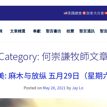
美國總會
加拿大分會
輯
文章精選
奉獻
聖言書坊
校曆
聖言通訊
聖
Category:
何崇謙牧師文
美: 麻木与放纵 五月29日（星期
Posted on
May 28, 2021
by
Jay Lo