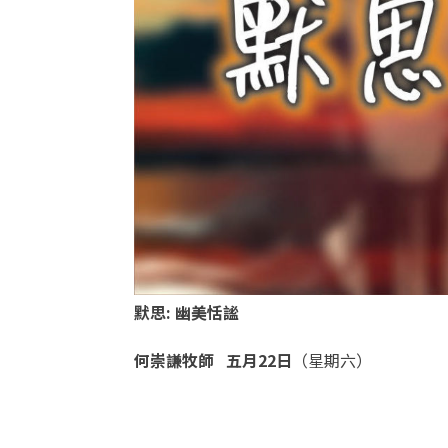
默思
:
幽美恬謐
何崇謙牧師
五月22
日
（星期六）