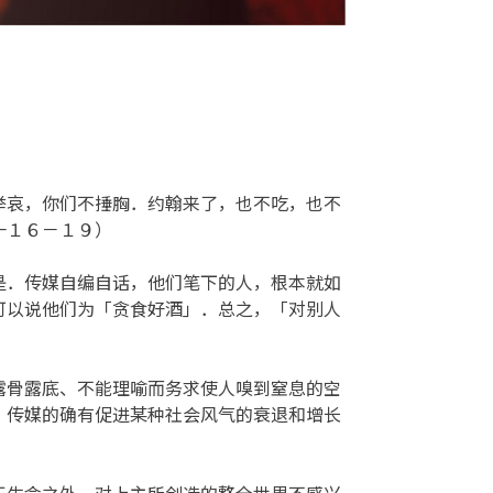
举哀，你们不捶胸．约翰来了，也不吃，也不
一１６－１９）
是．传媒自编自话，他们笔下的人，根本就如
可以说他们为「贪食好酒」．总之，「对别人
露骨露底、不能理喻而务求使人嗅到窒息的空
，传媒的确有促进某种社会风气的衰退和增长
于生命之外，对上主所创造的整全世界不感兴