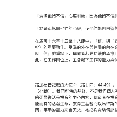
「責備他們不信，心裏剛硬，因為他們不信那
「於是耶穌開他們的心竅，使他們能明白聖經
在馬可十六章十五至十八節中，「信」與「
幹）的重要動作。受洗的外在與信靠的內在
就「信」的重點下，傳道者若要持續的承擔
此，在工作崗位上，主會賜下工作的能力與
路加福音記載的大使命（路廿四：44-49
（44節）。我們所傳的基督，不是我們個
的死與復活是福音的中心內容，傳道者在福
能而有的活潑生命，就像主基督問以馬忤斯
四，事奉的能力來自天父，祂必負責裝備那