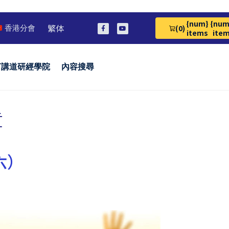
{num}
{num
繁体
(0)
香港分會
View Cart 0
items
ite
言講道研經學院
內容搜尋
章
六）