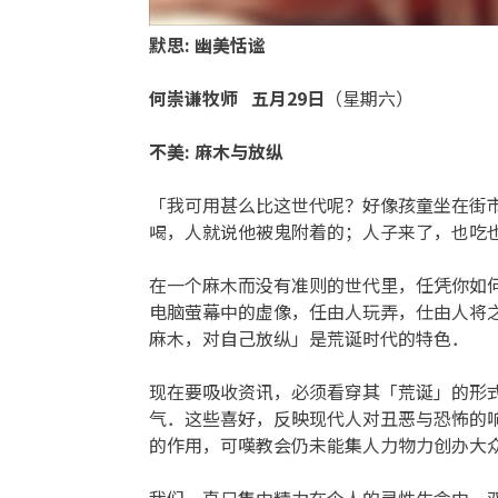
默思
:
幽美恬谧
何崇谦牧师
五月29
日
（星期六）
不美
:
麻木与放纵
「我可用甚么比这世代呢？好像孩童坐在街
喝，人就说他被鬼附着的；人子来了，也吃
在一个麻木而没有准则的世代里，任凭你如
电脑萤幕中的虚像，任由人玩弄，仕由人将
麻木，对自己放纵」是荒诞时代的特色．
现在要吸收资讯，必须看穿其「荒诞」的形
气．这些喜好，反映现代人对丑恶与恐怖的
的作用，可嘆教会仍未能集人力物力创办大众
我们一直只集中精力在个人的灵性生命中，