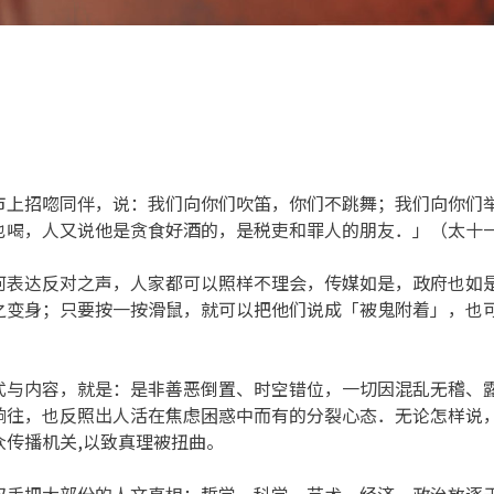
市上招唿同伴，说：我们向你们吹笛，你们不跳舞；我们向你们
也喝，人又说他是贪食好酒的，是税吏和罪人的朋友．」（太十
何表达反对之声，人家都可以照样不理会，传媒如是，政府也如
之变身；只要按一按滑鼠，就可以把他们说成「被鬼附着」，也
式与内容，就是：是非善恶倒置、时空错位，一切因混乱无稽、
响往，也反照出人活在焦虑困惑中而有的分裂心态．无论怎样说
传播机关,以致真理被扭曲。
双手把大部份的人文真相：哲学、科学、艺术、经济、政治放逐