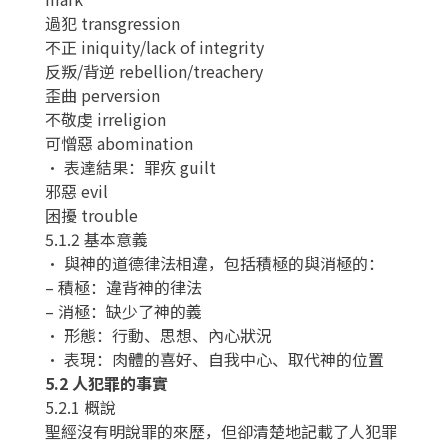
過犯 transgression
不正 iniquity/lack of integrity
反叛/背逆 rebellion/treachery
歪曲 perversion
不敬虔 irreligion
可憎惡 abomination
• 表達結果：罪疚 guilt
邪惡 evil
困擾 trouble
5.1.2 基本意義
• 與神的道德律法相違，包括積極的與消極的：
– 積極：違背神的律法
– 消極：缺少了神的義
• 形態：行動、思想、內心狀況
• 表現：肉體的喜好、自我中心、取代神的位置
5.2 人犯罪的事實
5.2.1 概說
聖經沒有明說罪的來歷，但卻清楚地記載了人犯罪