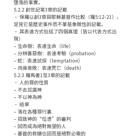
墮落的事實。
5.2.2 創世記第3章的記載
• 保羅以創3章與耶穌基督作比較（羅5:12-21），
足見它是歷史事件而不單是象徵性的記載。
• 其表達方式包括了四個真理（皆以代表方式出
現）
– 生命樹：表達生命（life）
– 分辨善惡樹：表達考驗（probation）
– 蛇：表達試探（temptation）
– 肉身衰敗：表達死亡（death）
5.2.3 羅馬書1至3章的記載
• 人的罪的性質
– 不去認識神
– 不以神為神
• 結果
– 落在各種罪行裏
– 招致神的“任憑”的審判
– 因而成為絕對無望的人
– 基督的救贖也因而是絕對必需的