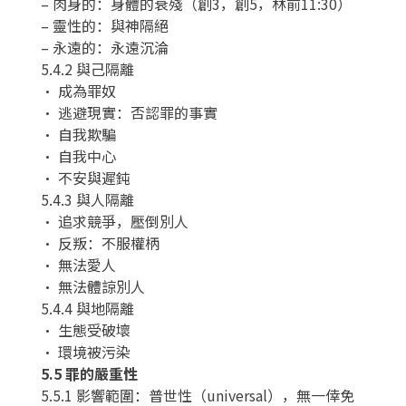
– 肉身的：身體的衰殘（創3，創5，林前11:30）
– 靈性的：與神隔絕
– 永遠的：永遠沉淪
5.4.2 與己隔離
• 成為罪奴
• 逃避現實：否認罪的事實
• 自我欺騙
• 自我中心
• 不安與遲鈍
5.4.3 與人隔離
• 追求競爭，壓倒別人
• 反叛：不服權柄
• 無法愛人
• 無法體諒別人
5.4.4 與地隔離
• 生態受破壞
• 環境被污染
5.5 罪的嚴重性
5.5.1 影響範圍：普世性（universal），無一倖免