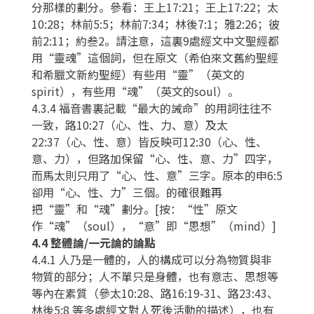
分那樣的劃分。參看：王上17:21；王上17:22；太
10:28；林前5:5；林前7:34；林後7:1；雅2:26；彼
前2:11；約叁2。請注意，這裏9處經文中文聖經都
用“靈魂”這個詞，但在原文（希伯來文舊約聖經
和希臘文新約聖經）有些用“靈”（英文的
spirit），有些用“魂”（英文的soul）。
4.3.4 福音書裏記載“最大的誡命”的用詞往往不
一致，路10:27（心、性、力、意）及太
22:37（心、性、意）皆反映可12:30（心、性、
意、力），但路加保留“心、性、意、力”四字，
而馬太則只用了“心、性、意”三字。原本的申6:5
卻用“心、性、力”三個。的確很難再
把“靈”和“魂”劃分。[按：“性”原文
作“魂”（soul），“意”即“思想”（mind）]
4.4 整體論/一元論的論點
4.4.1 人乃是一體的，人的構成可以分為物質與非
物質的部分；人不單只是身體，也有意志、思想等
等內在素質（參太10:28、路16:19-31、路23:43、
林後5:8 等多處經文對人死後活動的描述），也有