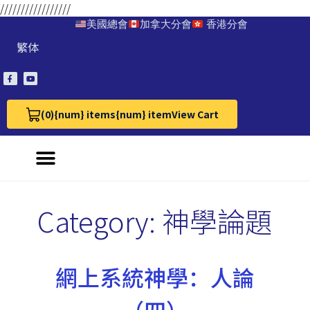
/////////////////
美國總會
加拿大分會
香港分會
繁体
(0)
{num} items
{num} item
View Cart
View Cart 0
Category:
神學論題
網上系統神學：人論
（四）