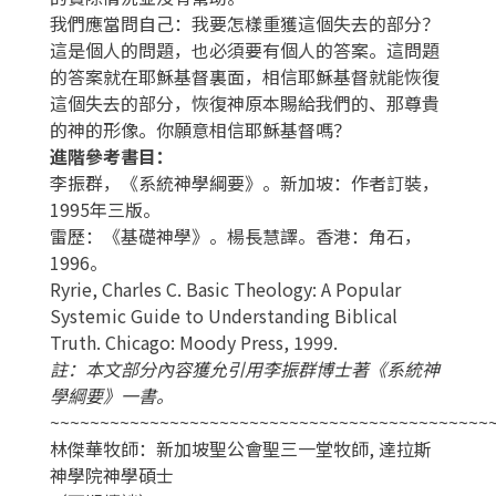
我們應當問自己：我要怎樣重獲這個失去的部分？
這是個人的問題，也必須要有個人的答案。這問題
的答案就在耶穌基督裏面，相信耶穌基督就能恢復
這個失去的部分，恢復神原本賜給我們的、那尊貴
的神的形像。你願意相信耶穌基督嗎？
進階參考書目：
李振群，《系統神學綱要》。新加坡：作者訂裝，
1995年三版。
雷歷：《基礎神學》。楊長慧譯。香港：角石，
1996。
Ryrie, Charles C. Basic Theology: A Popular
Systemic Guide to Understanding Biblical
Truth. Chicago: Moody Press, 1999.
註：本文部分內容獲允引用李振群博士著《系統神
學綱要》一書。
~~~~~~~~~~~~~~~~~~~~~~~~~~~~~~~~~~~~~~~~~~~~
林傑華牧師：新加坡聖公會聖三一堂牧師, 達拉斯
神學院神學碩士