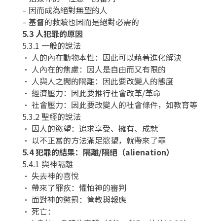
– 因而成為絕對無望的人
– 基督的救贖也因而是絕對必需的
5.3 人犯罪的原因
5.3.1 一般的說法
• 人的內在動物本性：因此可以藉著進化解決
• 人內在的焦慮：因人是自由而又有限的
• 人與人之間的隔離：因此要改變人的態度
• 經濟壓力：因此要推行社會改革/革命
• 社會壓力：因此要改變人的社會條件，如教育等
5.3.2 聖經的說法
• 因人的慾望：追求享受、擁有、成就
• 以不正當的方法滿足慾望，就帶來了罪
5.4 犯罪的結果：隔離/隔絕（alienation）
5.4.1 與神隔離
• 失去神的喜悅
• 帶來了罪疚：懼怕神的審判
• 面對神的懲罰：管教與報應
• 死亡：