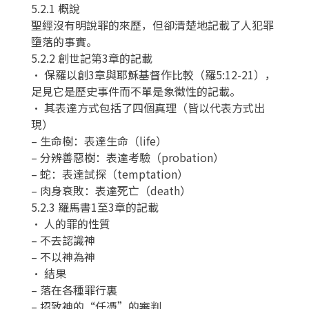
5.2.1 概說
聖經沒有明說罪的來歷，但卻清楚地記載了人犯罪
墮落的事實。
5.2.2 創世記第3章的記載
• 保羅以創3章與耶穌基督作比較（羅5:12-21），
足見它是歷史事件而不單是象徵性的記載。
• 其表達方式包括了四個真理（皆以代表方式出
現）
– 生命樹：表達生命（life）
– 分辨善惡樹：表達考驗（probation）
– 蛇：表達試探（temptation）
– 肉身衰敗：表達死亡（death）
5.2.3 羅馬書1至3章的記載
• 人的罪的性質
– 不去認識神
– 不以神為神
• 結果
– 落在各種罪行裏
– 招致神的“任憑”的審判