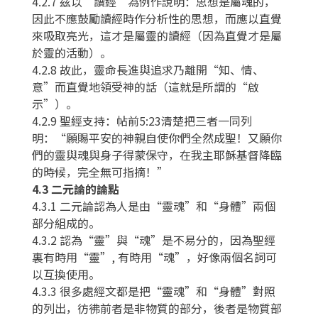
4.2.7 茲以“讀經”為例作說明：思想是屬魂的，
因此不應鼓勵讀經時作分析性的思想，而應以直覺
來吸取亮光，這才是屬靈的讀經（因為直覺才是屬
於靈的活動）。
4.2.8 故此，靈命長進與追求乃離開“知、情、
意”而直覺地領受神的話（這就是所謂的“啟
示”）。
4.2.9 聖經支持：帖前5:23清楚把三者一同列
明：“願賜平安的神親自使你們全然成聖！又願你
們的靈與魂與身子得蒙保守，在我主耶穌基督降臨
的時候，完全無可指摘！”
4.3 二元論的論點
4.3.1 二元論認為人是由“靈魂”和“身體”兩個
部分組成的。
4.3.2 認為“靈”與“魂”是不易分的，因為聖經
裏有時用“靈”, 有時用“魂”，好像兩個名詞可
以互換使用。
4.3.3 很多處經文都是把“靈魂”和“身體”對照
的列出，彷彿前者是非物質的部分，後者是物質部