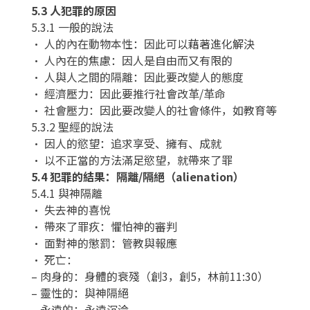
5.3 人犯罪的原因
5.3.1 一般的說法
• 人的內在動物本性：因此可以藉著進化解決
• 人內在的焦慮：因人是自由而又有限的
• 人與人之間的隔離：因此要改變人的態度
• 經濟壓力：因此要推行社會改革/革命
• 社會壓力：因此要改變人的社會條件，如教育等
5.3.2 聖經的說法
• 因人的慾望：追求享受、擁有、成就
• 以不正當的方法滿足慾望，就帶來了罪
5.4 犯罪的結果：隔離/隔絕（alienation）
5.4.1 與神隔離
• 失去神的喜悅
• 帶來了罪疚：懼怕神的審判
• 面對神的懲罰：管教與報應
• 死亡：
– 肉身的：身體的衰殘（創3，創5，林前11:30）
– 靈性的：與神隔絕
– 永遠的：永遠沉淪