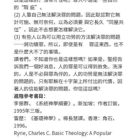
的“瑕 疵”。
(2) 人靠自己無法解決罪的問題，因此默認對它無
計可施、無可奈何，以為必須要 與它長久“同屋共
住”，因此不去想要怎樣解決它。
(3) 有些人以為可以用立功勞的方法解決罪的問題
──將功贖罪，所以，即使是有 罪這東西，也不
是什麼大不了的事情。
讀者們，不知道你也是這樣想嗎？如果是，聖經告
訴我們一個好消息，人的罪是可以得到赦免、洗淨
的，人是不必與罪為伴的，人的功勞是無法解決罪
的問題的，只有耶穌在十字架上所付出的代價，因
著人的信能解決罪的問題，你信這話嗎？
進階參考書目：
李振群，《系統神學綱要》。新加坡：作者訂裝，
1995年三版。
雷歷：《基礎神學》。楊長慧譯。香港：角石，
1996。
Ryrie, Charles C. Basic Theology: A Popular