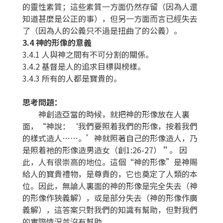
的靈性素質；這些素質一方面仍然存留（因為人還
知道甚麼是公正的事），但另一方面而言已經失去
了（因為人的公義只不過是扭曲了的公義）。
3.4 神的形像的意義
3.4.1 人與神之間有不可分割的關係。
3.4.2 基督是人的追求目標與榜樣。
3.4.3 所有的人都是寶貴的。
思考問題：
神創造亞當的時候，就把神的形像放在人裏
面，“神說：‘我們要照着我們的形像，按着我們
的樣式造人……。’神就照著自己的形像造人，乃
是照着祂的形像造男造女（創1:26-27）＂。 因
此，人有很崇高的地位。這個“神的形像”是神賜
給人的寶貴禮物，是尊貴的，它也奠定了人類的本
位。因此，無論人裏面的神的形像是完全失去（神
的形像作狹義解），或是部分失去（神的形像作廣
義解），這答案只對我們的知識有幫助，但對我們
的實際情況並沒有幫助。