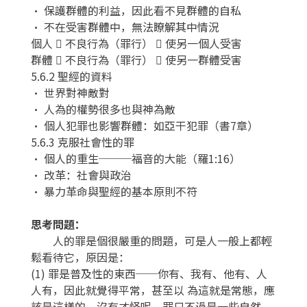
• 保護群體的利益，因此看不見群體的自私
• 不在受害群體中，無法瞭解其中情況
個人  不良行為（罪行）  使另一個人受害
群體  不良行為（罪行）  使另一群體受害
5.6.2 聖經的資料
• 世界對神敵對
• 人為的權勢很多也與神為敵
• 個人犯罪也影響群體：如亞干犯罪（書7章）
5.6.3 克服社會性的罪
• 個人的重生───福音的大能（羅1:16）
• 改革：社會與政治
• 暴力革命與聖經的基本原則不符
思考問題：
人的罪是個很嚴重的問題，可是人一般上都輕
鬆看待它，原因是：
(1) 罪是普及性的東西──你有、我有、他有、人
人有，因此就覺得平常，甚至以 為這就是常態，應
該是這樣的，沒有才怪呢。罪只不過是一些自然