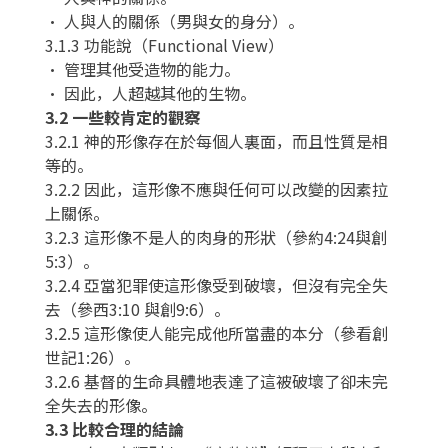
• 人與人的關係（男與女的身分）。
3.1.3 功能說（Functional View）
• 管理其他受造物的能力。
• 因此，人超越其他的生物。
3.2 一些較肯定的觀察
3.2.1 神的形像存在於每個人裏面，而且性質是相
等的。
3.2.2 因此，這形像不應與任何可以改變的因素拉
上關係。
3.2.3 這形像不是人的肉身的形狀（參約4:24與創
5:3）。
3.2.4 亞當犯罪使這形像受到破壞，但沒有完全失
去（參西3:10 與創9:6）。
3.2.5 這形像使人能完成他所當盡的本分（參看創
世記1:26）。
3.2.6 基督的生命具體地表達了這被破壞了卻未完
全失去的形像。
3.3 比較合理的結論