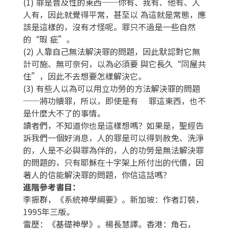
(1) 罪是普及性的東西──你有、我有、他有、人
人有，因此就覺得平常，甚至以 為這就是常態，應
該是這樣的，沒有才怪呢。罪只不過是一些自然
的“瑕 疵”。
(2) 人靠自己無法解決罪的問題，因此默認對它無
計可施、無可奈何，以為必須要 與它長久“同屋共
住”，因此不去想要怎樣解決它。
(3) 有些人以為可以用立功勞的方法解決罪的問題
──將功贖罪，所以，即使是有 罪這東西，也不
是什麼大不了的事情。
讀者們，不知道你也是這樣想嗎？如果是，聖經告
訴我們一個好消息，人的罪是可以得到赦免、洗淨
的，人是不必與罪為伴的，人的功勞是無法解決罪
的問題的，只有耶穌在十字架上所付出的代價，因
著人的信能解決罪的問題，你信這話嗎？
進階參考書目：
李振群，《系統神學綱要》。新加坡：作者訂裝，
1995年三版。
雷歷：《基礎神學》。楊長慧譯。香港：角石，