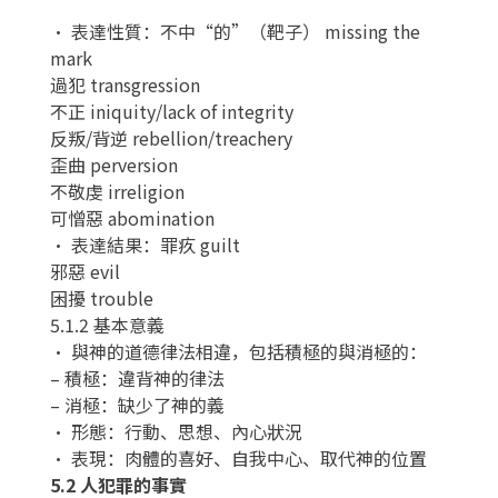
• 表達性質：不中“的”（靶子） missing the
mark
過犯 transgression
不正 iniquity/lack of integrity
反叛/背逆 rebellion/treachery
歪曲 perversion
不敬虔 irreligion
可憎惡 abomination
• 表達結果：罪疚 guilt
邪惡 evil
困擾 trouble
5.1.2 基本意義
• 與神的道德律法相違，包括積極的與消極的：
– 積極：違背神的律法
– 消極：缺少了神的義
• 形態：行動、思想、內心狀況
• 表現：肉體的喜好、自我中心、取代神的位置
5.2 人犯罪的事實