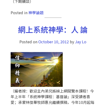
（下期續談）
Posted in
神學論題
網上系統神學：人 論
Posted on
October 10, 2012
by
Jay Lo
（編者按：歡迎主內弟兄姊妹上網閱覽本課程！今
年上半年「系統神學課程：基督論」深受讀者喜
愛；承蒙林傑華牧師惠允繼續撰稿，今年10月起每