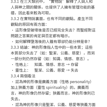
3.3.1 在三大類別中，“實物說”解釋了人與人和
人與神之間的關係，也提供了人擁有管理功能的基
礎，因此看來較為可取。
3.3.2 在實物說裏面，也有不同的觀點。產生不同
觀點的原因有兩方面：
• 這形像受破壞後是否已經完全失去？而聖經對這
問題之答案的肯定與否定都有暗示。
• 如何解釋墮落後的人雖有罪卻仍能分辨是非？
3.3.3 結論：神的形像指人性中的一些本質；這些
本質部分失去了（如：聖潔、公義、慈愛），而另
一部分則仍然存留（如：知識、情感、意志）。
• 性格上： 知識、情感、意志 → 存留
• 靈性上： 聖潔、公義、慈愛 → 失去
3.3.4 兩個看法
• 認為神的形像是廣義方面（性格 personality）
加上狹義方面（靈性 spirituality）的。廣義而
言，神的形像仍然存留；狹義而言，神的形像則已
失去。
• 認為神的形像只是聖潔、公義、慈愛等狹義方面