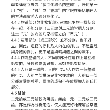
學者稱這立場為“多面化結合的整體”，任何單一
用“靈”、“魂”或“靈魂”的字眼來概括描述人
的方法都會將人過分簡化了。
4.4.2 物質部分與非物質部分就像化學物一樣結合
在一起，不能分割（三元論與二元論皆把人分割。
注意“元”的意義乃是指獨立的“單元”）。
4.4.3 這兩部分（或三部分）並不分割，也不對
立。因此，道德的掙扎乃人內在的掙扎，不是靈魂
與身體的掙扎，更不是靈與魂與體之間的戰爭。
4.4.4 作為整體的人，不同的部分在運作上是互相
影響的，身體會影響思想，思想會影響情感。
4.4.5 人乃是一體的，人的行為乃人作為一個整體
的行為，人的內部構造是非常複雜的，人的每一部
分都當受到尊重，靈性的成熟不在於壓抑人的任何
部分。
4.5 結論
二元論或三元論較為可能。無論一元、二元或三元
論，都是作為分析用途，使人能更好地瞭解並掌握