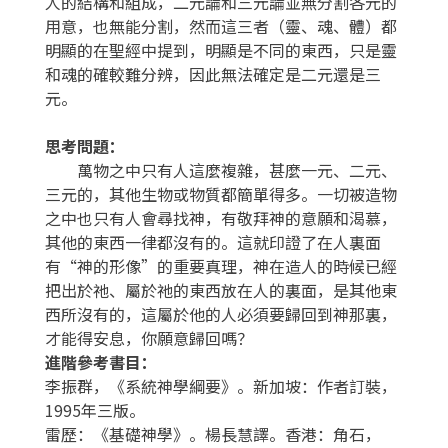
人的結構和組成，二元論和三元論並無分割各元的
用意，也無能分割，然而這三者（靈、魂、體）都
明顯的在聖經中提到，明顯是不同的東西，只是靈
和魂的確較難分辨，因此無法確定是二元還是三
元。
思考問題：
萬物之中只有人這麼複雜，甚麼一元、二元、
三元的，其他生物或物質都簡單得多。一切被造物
之中也只有人會尋找神，有敬拜神的意願和渴慕，
其他的東西一律都沒有的。這就印證了在人裏面
有“神的形像”的重要真理，神在造人的時候已經
把出於祂、屬於祂的東西放在人的裏面，是其他東
西所沒有的，這屬於他的人必須要歸回到神那裏，
才能得安息，你願意歸回嗎？
進階參考書目：
李振群，《系統神學綱要》。新加坡：作者訂裝，
1995年三版。
雷歷：《基礎神學》。楊長慧譯。香港：角石，