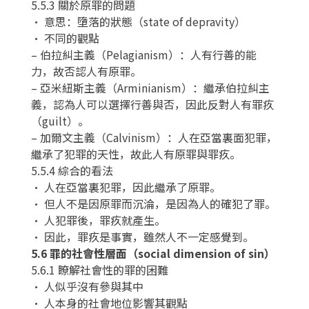
5.5.3 關於原罪的問題
• 意思：墮落的狀態（state of depravity）
• 不同的觀點
– 伯拉糾主義（Pelagianism）：人有行善的能
力，故否認人有原罪。
– 亞米紐斯主義（Arminianism）：繼承伯拉糾主
義，認為人可以選擇行善與否，因此反對人有罪疚
（guilt）。
– 加爾文主義（Calvinism）：人在亞當裏面犯罪，
繼承了犯罪的天性，故此人有原罪與罪疚。
5.5.4 綜合的看法
• 人在亞當裏犯罪，因此繼承了原罪。
• 但人不是因原罪而沉淪，是因為人的確犯了罪。
• 人犯罪後，罪疚就產生。
• 因此，罪疚是事實，雖然人不一定感覺到。
5.6 罪的社會性層面（social dimension of sin）
5.6.1 瞭解社會性的罪的困難
• 人似乎沒有參與其中
• 人本身的社會地位影響其觀點