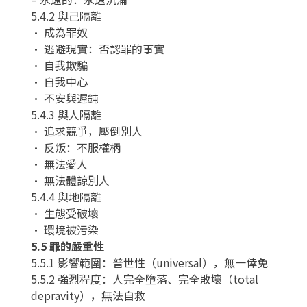
5.4.2 與己隔離
• 成為罪奴
• 逃避現實：否認罪的事實
• 自我欺騙
• 自我中心
• 不安與遲鈍
5.4.3 與人隔離
• 追求競爭，壓倒別人
• 反叛：不服權柄
• 無法愛人
• 無法體諒別人
5.4.4 與地隔離
• 生態受破壞
• 環境被污染
5.5 罪的嚴重性
5.5.1 影響範圍：普世性（universal），無一倖免
5.5.2 強烈程度：人完全墮落、完全敗壞（total
depravity），無法自救