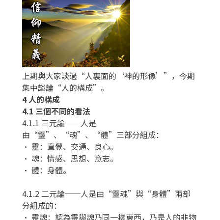
上期與大家談過“人裏面的‘神的形像’”，今期
集中談論“人的構成”。
4 人的構成
4.1 三個不同的看法
4.1.1 三元論──人是
由“靈”、“魂”、“體”三部分組成：
• 靈：直覺、交通、良心。
• 魂：情感、思想、意志。
• 體：身體。
4.1.2 二元論──人是由“靈魂”與“身體”兩部
分組成的：
• 靈魂：認為靈與魂乃同一樣東西，乃是人的非物