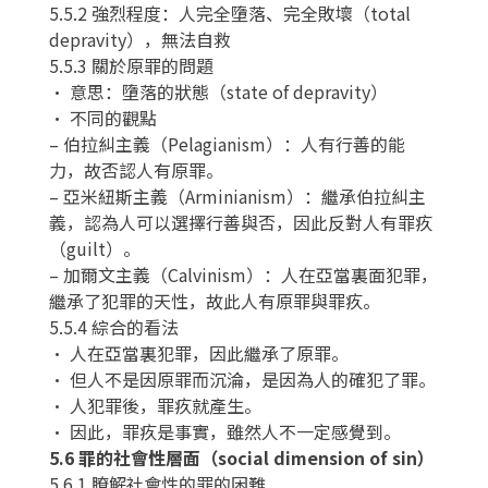
5.5.2 強烈程度：人完全墮落、完全敗壞（total
depravity），無法自救
5.5.3 關於原罪的問題
• 意思：墮落的狀態（state of depravity）
• 不同的觀點
– 伯拉糾主義（Pelagianism）：人有行善的能
力，故否認人有原罪。
– 亞米紐斯主義（Arminianism）：繼承伯拉糾主
義，認為人可以選擇行善與否，因此反對人有罪疚
（guilt）。
– 加爾文主義（Calvinism）：人在亞當裏面犯罪，
繼承了犯罪的天性，故此人有原罪與罪疚。
5.5.4 綜合的看法
• 人在亞當裏犯罪，因此繼承了原罪。
• 但人不是因原罪而沉淪，是因為人的確犯了罪。
• 人犯罪後，罪疚就產生。
• 因此，罪疚是事實，雖然人不一定感覺到。
5.6 罪的社會性層面（social dimension of sin）
5.6.1 瞭解社會性的罪的困難