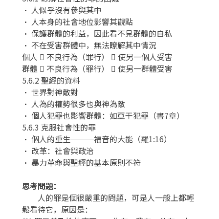
• 人似乎沒有參與其中
• 人本身的社會地位影響其觀點
• 保護群體的利益，因此看不見群體的自私
• 不在受害群體中，無法瞭解其中情況
個人  不良行為（罪行）  使另一個人受害
群體  不良行為（罪行）  使另一群體受害
5.6.2 聖經的資料
• 世界對神敵對
• 人為的權勢很多也與神為敵
• 個人犯罪也影響群體：如亞干犯罪（書7章）
5.6.3 克服社會性的罪
• 個人的重生───福音的大能（羅1:16）
• 改革：社會與政治
• 暴力革命與聖經的基本原則不符
思考問題：
人的罪是個很嚴重的問題，可是人一般上都輕
鬆看待它，原因是：