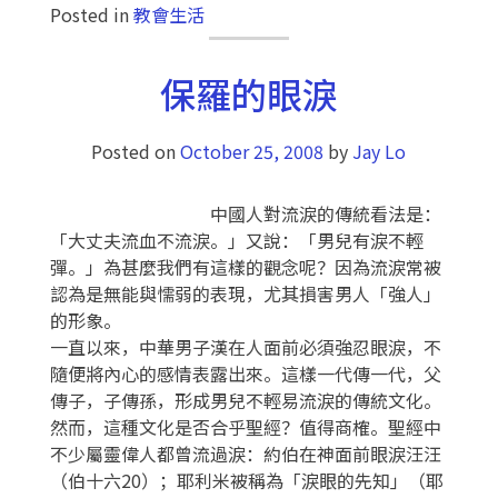
Posted in
教會生活
保羅的眼淚
Posted on
October 25, 2008
by
Jay Lo
中國人對流淚的傳統看法是：
「大丈夫流血不流淚。」又說：「男兒有淚不輕
彈。」為甚麼我們有這樣的觀念呢？因為流淚常被
認為是無能與懦弱的表現，尤其損害男人「強人」
的形象。
一直以來，中華男子漢在人面前必須強忍眼淚，不
隨便將內心的感情表露出來。這樣一代傳一代，父
傳子，子傳孫，形成男兒不輕易流淚的傳統文化。
然而，這種文化是否合乎聖經？值得商榷。聖經中
不少屬靈偉人都曾流過淚：約伯在神面前眼淚汪汪
（伯十六20）；耶利米被稱為「淚眼的先知」（耶