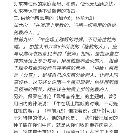
3. 求神使他的家庭蒙恩、和谐，使他无后顾之忧。
4. 求神保守他不受撒但的攻击。
三. 供给他所需用的（加六6；林前九9）
加六6：「在道理上受教的，当把一切需用的供给
施教的人。」
林前九9：「牛在场上踹榖的时候，不可笼住牠的
嘴。」 加拉太书六章6节所说的「施教的人」，应
与以弗所书四章11节的「教师」相同，是指那些在
神的话语上专职教导，用灵粮餵养会众的人，相当
于现今教会的牧师与神学院的老师。「供给」原意
是「分享」，是将自己的东西分给别人，让别人同
享好处。这节经文说明一个属灵原则：信徒得到属
灵领袖的餵养，就应该在物质上供给施教的人。
另外，保罗在讨论「靠福音养生」的主题时，曾引
用旧约的律法说：「牛在场上踹榖的时候，不可笼
住牠的嘴。」（林前九9）他接着说，这律例可用
于对待神的僕人，他的结论是：「我们若把属灵的
种子撒在你们中间，就是从你们收割奉养肉身之
物，这还算大事吗？」（林前九11）在圣工上辛劳