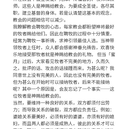
师，这些人是神赐给教会，为要成全圣徒，各尽其
职，建立基督的身体。若是认清楚这基本的观念，
教会的问题相信可以减少。
我瞭解教会聘牧的心态，每家教会都盼望神将最好
的牧者赐给他们。因此在聘牧的过程中十分慎重，
经常为聘牧一事祈祷，求神引领最佳人选。当神带
领牧者上任时，众人都会感谢神垂允祷告，欢喜快
乐地接受那牧者就是神赐给教会的礼物。 但当「蜜
月」过后，大家看见牧者不完美的地方，久而久
之，批评的话、攻击的话接踵而来。为甚么呢？我
同意世上没有完美的人，因此也没有完美的牧者。
但为甚么在开始时可以接纳牧者，后来不能接纳
呢？其中一个原因是，会友忘记了一个事实──这
位牧者是神赐给教会的。
当然，要维持一种良好的关系，双方都须付出劳
力；而导致关系的破裂，双方都应负责任。例如：
婆媳关系要美好，必须有好的婆婆，亦须有好的媳
妇，而且两人都必须是成熟人，彼此的关系才可以