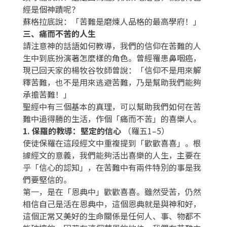
經是個神蹟呢？
蘇格拉底說：「苦難是磨煉人品格的最高學府！」
三、痛而不苦的人生
請注意神的話語如何教導，我們的信仰在苦難的人
生中到底扮演著怎麼樣的角色。曾經罹患鼻咽癌，
現已回天家的楊牧谷牧師曾說：「信仰不是用來解
釋苦難，也不是用來逃避苦難，乃是幫助我們能夠
承擔苦難！」
聖經中有三個基本的真理，可以幫助我們如何在苦
難中過得勝的生活，作個「痛而不苦」的喜樂人。
1. 保羅的教導：堅定的信心
（羅五1–5）
使徒保羅在這段經文中重複提到「歡歡喜喜」。根
據經文的意義，我們能夠活出喜樂的人生，主要在
乎「信心的認知」，在苦難中有兩件特別的事是我
們要堅信的。
第一，是在「恩典中」歡歡喜喜。雖然受苦，仍然
相信自己是活在恩典中，這個恩典就是與神和好，
這個正常又美好的生命關係是任何人、事、物都不