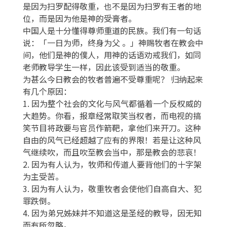
是因为扫罗配得敬重，也不是因为扫罗有王者的地
位，而是因为他是神的受膏者。
中国人是十分懂得尊师重道的民族。我们有一句话
说：「一日为师，终身为父 。」神赐牧者在教会中
间，他们是神的僕人，用神的话语劝戒我们，如同
老师教导学生一样，因此该受到适当的敬重。
为甚么今日教会的牧者普遍不受尊重呢？ 归纳起来
有几个原因：
1. 因为整个社会的文化与风气都循着一个反权威的
大趋势。你看，报章经常取笑当权者，而电视的搞
笑节目将政要与官员作箭靶，拿他们来开刀。这种
自由的风气已经超越了应有的界限！若是让这种风
气继续吹，而且吹至教会当中，那是教会的悲哀！
2. 因为有人认为，牧师和传道人要背他们的十字架
为主受苦。
3. 因为有人认为，敬重牧者会使他们自高自大、犯
罪跌倒。
4. 因为弟兄姊妹并不知道这是圣经的教导，因无知
而有所忽略。