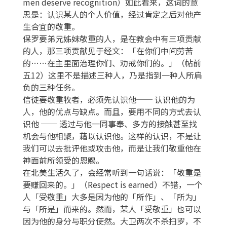
men deserve recognition）如此看来，这词的意
思是：认识某人的个人价值，经过肯定之后对他产
生合宜的敬重。
保罗要弟兄姊妹敬重的人，是在教会中有三项贡献
的人，那三项贡献见于经文：「在你们中间劳苦
的……在主里面治理你们、劝戒你们的。」（帖前
五12）这里不是描述三种人，乃是指到一种人所肩
负的三种任务。
信徒要敬重牧者，必须先认识他── 认识他的为
人，他的优点与缺点。而且，要用不同的方式去认
识他 ── 透过与他一同事奉、多方的接触甚至找
机会与他相聚，藉以认识他。这样的认识，不是让
我们可以去批评他或攻击他，而是让我们敬重他在
神面前所领受的恩赐。
在北美生活久了，会经常听到一句话说：「敬重是
要赚回来的。」（Respect is earned）不错，一个
人「受敬重」大多是因为他的「所作」、「所为」
与「所是」而来的。然而，某人「受敬重」也可以
因为他的身分与职分使然。大卫两次不杀扫罗，不