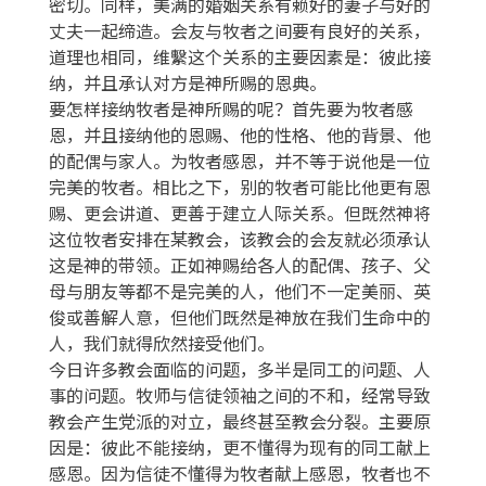
密切。同样，美满的婚姻关系有赖好的妻子与好的
丈夫一起缔造。会友与牧者之间要有良好的关系，
道理也相同，维繫这个关系的主要因素是：彼此接
纳，并且承认对方是神所赐的恩典。
要怎样接纳牧者是神所赐的呢？首先要为牧者感
恩，并且接纳他的恩赐、他的性格、他的背景、他
的配偶与家人。为牧者感恩，并不等于说他是一位
完美的牧者。相比之下，别的牧者可能比他更有恩
赐、更会讲道、更善于建立人际关系。但既然神将
这位牧者安排在某教会，该教会的会友就必须承认
这是神的带领。正如神赐给各人的配偶、孩子、父
母与朋友等都不是完美的人，他们不一定美丽、英
俊或善解人意，但他们既然是神放在我们生命中的
人，我们就得欣然接受他们。
今日许多教会面临的问题，多半是同工的问题、人
事的问题。牧师与信徒领袖之间的不和，经常导致
教会产生党派的对立，最终甚至教会分裂。主要原
因是：彼此不能接纳，更不懂得为现有的同工献上
感恩。因为信徒不懂得为牧者献上感恩，牧者也不