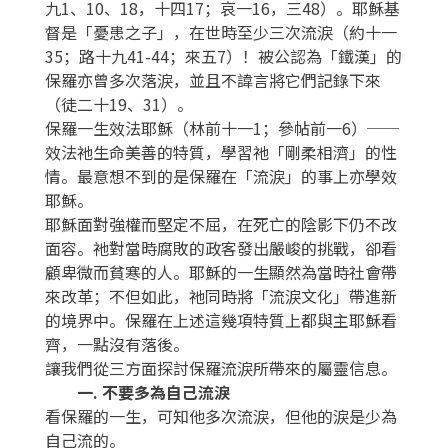
九1、10、18，十四17；哀一16，三48）。耶穌基
督是「憂患之子」，在世時至少三次流淚（約十一
35；路十九41-44；來五7）！被公認為「鐵漢」的
保羅亦曾多次落淚，並且不諱言將它們記錄下來
（徒二十19、31）。
保羅一生效法耶穌（林前十一1；參帖前一6）──
效法祂生命美善的特質，學習祂「剛柔相濟」的性
情。最意想不到的是保羅在「流淚」的事上亦學效
耶穌。
耶穌面對強權而堅定不屈，在死亡的陰影下仍不改
面容。祂對當時腐敗的政客發出嚴峻的挑戰，卻看
顧卑微而貧寒的人。耶穌的一生顯然為當時社會帶
來改革；不但如此，祂同時將「流淚文化」帶進新
的境界中。保羅在上述這幾項特質上都與主耶穌看
齊，一點沒有落後。
讓我們從三方面探討保羅流淚所帶來的屬靈信息。
一. 不要多為自己流淚
看保羅的一生，可知他多次流淚，但他的淚是少為
自己流的。