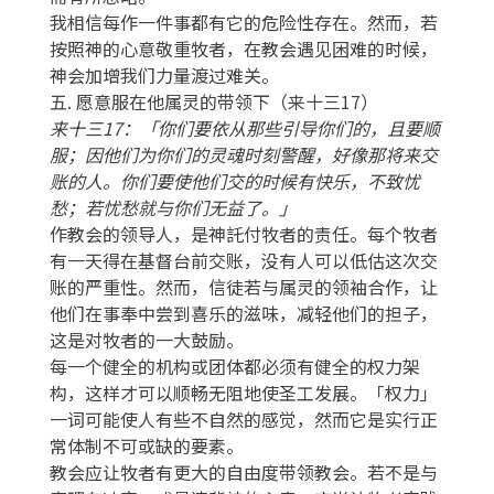
我相信每作一件事都有它的危险性存在。然而，若
按照神的心意敬重牧者，在教会遇见困难的时候，
神会加增我们力量渡过难关。
五. 愿意服在他属灵的带领下（来十三17）
来十三17：「你们要依从那些引导你们的，且要顺
服；因他们为你们的灵魂时刻警醒，好像那将来交
账的人。你们要使他们交的时候有快乐，不致忧
愁；若忧愁就与你们无益了。」
作教会的领导人，是神託付牧者的责任。每个牧者
有一天得在基督台前交账，没有人可以低估这次交
账的严重性。然而，信徒若与属灵的领袖合作，让
他们在事奉中尝到喜乐的滋味，减轻他们的担子，
这是对牧者的一大鼓励。
每一个健全的机构或团体都必须有健全的权力架
构，这样才可以顺畅无阻地使圣工发展。「权力」
一词可能使人有些不自然的感觉，然而它是实行正
常体制不可或缺的要素。
教会应让牧者有更大的自由度带领教会。若不是与