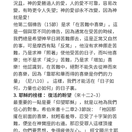
況且，神的愛勝過人的愛，人的愛不可靠，容易改
變，有時更令人失望；神的愛卻永不改變，因為神
就是愛！
他第二個禱告（15節）是求「在苦難中喜樂」。這
是一個與眾不同的禱告，因為通常在受苦的時候，
我們總是希望神早日將苦難挪去，這是正常又自然
的事，可是摩西有點「反常」，他沒有求神挪走苦
難，乃是求神「照著」使他受苦的日子，而叫他喜
樂；他不是求「減少」苦難，乃是求「增加」喜
樂！他認識到，在苦難中，絕對不能失去從神而來
的喜樂，因為「靠耶和華而得的喜樂是你們的力
量」（尼八10）。 這樣，我們才能活在「日子如
何，力量也必如何」的日子裏。
3. 耶穌的榜樣 ：復活的盼望
（來十二2–3）
最重要的一點是要「仰望耶穌」，就是以祂為我們
信心的對象。希伯來書十二章2-3節說： 「祂因那
擺在前面的喜樂，就輕看羞辱，忍受了十字架的苦
難，便坐在神寶座的右邊。那忍受罪人這樣頂撞
的，你們要思想，免得疲倦灰心。」 經文顯示主耶