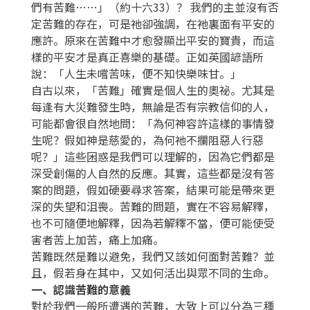
們有苦難……」（約十六33）？ 我們的主並沒有否
定苦難的存在，可是祂卻強調，在祂裏面有平安的
應許。原來在苦難中才愈發顯出平安的寶貴，而這
樣的平安才是真正喜樂的基礎。正如英國諺語所
說：「人生未嚐苦味，便不知快樂味甘。」
自古以來，「苦難」確實是個人生的奧祕。尤其是
每逢有大災難發生時，無論是否有宗教信仰的人，
可能都會很自然地問：「為何神容許這樣的事情發
生呢？假如神是慈愛的，為何祂不攔阻惡人行惡
呢？」這些困惑是我們可以理解的，因為它們都是
深受創傷的人自然的反應。其實，這些都是沒有答
案的問題，假如硬要尋求答案，結果可能是帶來更
深的失望和沮喪。苦難的問題，實在不容易解釋，
也不可隨便地解釋，因為若解釋不當，便可能使受
害者苦上加苦，痛上加痛。
苦難既然是難以避免，我們又該如何面對苦難？並
且，假若身在其中，又如何活出與眾不同的生命。
一、認識苦難的意義
對於我們一般所遭遇的苦難，大致上可以分為三種