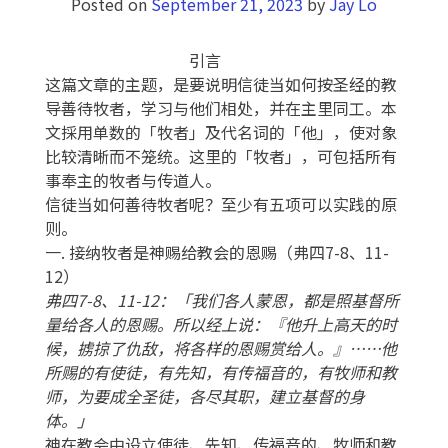
Posted on
September 21, 2023
by
Jay Lo
引言
这篇文章的主题，是要说明信徒当如何按圣经的教
导善待牧者，学习与他们相处，并在主里同工。本
文採用单数的「牧者」及代名词的「他」，使对象
比较清晰而不笼统。这里的「牧者」，可包括所有
事奉主的牧者与传道人。
信徒当如何善待牧者呢？至少有五项可以实践的原
则。
一. 接纳牧者是神赐给教会的恩赐（弗四7-8、11-
12）
弗四7-8、11-12：「我们各人蒙恩，都是照基督所
量给各人的恩赐。所以经上说：『他升上高天的时
候，掳掠了仇敌，将各样的恩赐赏给人。』……他
所赐的有使徒，有先知，有传福音的，有牧师和教
师，为要成全圣徒，各尽其职，建立基督的身
体。」
神在教会中设立使徒、先知、传福音的、牧师和教