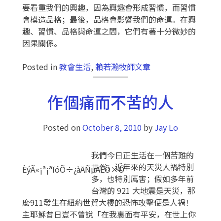
要看重我們的興趣，因為興趣會形成習慣，而習慣
會模造品格；最後，品格會影響我們的命運。在興
趣、習慣、品格與命運之間，它們有著十分微妙的
因果關係。
Posted in
教會生活
,
賴若瀚牧師文章
作個痛而不苦的人
Posted on
October 8, 2010
by
Jay Lo
我們今日正生活在一個苦難的
世代，近年來的天災人禍特別
ÈýÃ«¡ª¡ªÏóÕ÷¿àÄÑµÄÈÕ×Ó
多，也特別厲害；假如多年前
台灣的 921 大地震是天災，那
麼911發生在紐約世貿大樓的恐怖攻擊便是人禍！
主耶穌昔日豈不曾說「在我裏面有平安，在世上你