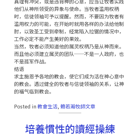
真理有冲突，或是违背神的心意，应当让牧者实践
他们从神所领受的异象与使命。当牧者滥用权柄
时，信徒领袖可予以提醒。然而，不要因为牧者有
滥用权力的可能，在开始时就用各样的办法给他制
肘，以致圣工受到牵制，经常陷入拉锯的情况中，
工作必定不能产生美好的果效。
当然，牧者必须知道他的属灵权柄乃是从神而来。
而且他必须建立属灵的团队──不是一人政府，也
不是孤军作战。
结语
求主施恩予各地的教会，使它们成为活在神心意中
的教会。透过健全的牧者与信徒领袖的关系，让神
的福气临到教会。
Posted in
教會生活
,
賴若瀚牧師文章
培養慣性的讀經操練