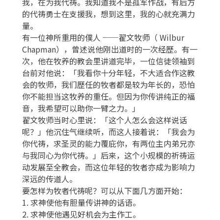
我，在为我代祷。我知道我不是孤军作战，有后方
的代祷勇士在支援我，想到这里，我的心就充满力
量。
有一位神所重用的僕人 ──翟文牧师（ Wilbur
Chapman），曾述说他刚出道时的一次经歷。有一
次，他在牧养的教会里讲道完毕，一位信徒领袖到
台前对他说：「我看你十分年轻，不大适合作这教
会的牧师，我们歷任的牧者都是较为年长的，恐怕
你不能担当这牧养的重任。但因为你传讲纯正的福
音，我希望可以助你一臂之力。」
翟文牧师当时心里说：「这个人怎么会这样说话
呢？」他沉住气继续听，而这人接着说：「我会为
你代祷，求圣灵的能力覆庇你，有两位主内弟兄亦
与我同心为你代祷。」后来，这个小规模的祈祷运
动发展至全教会，而这位年轻的牧者亦成为影响力
深远的传道人。
要怎样为牧者代祷呢？可以从下面几方面开始：
1. 求神使他有胆量传讲神的话语。
2. 求神使他遇见好机会为主作工。