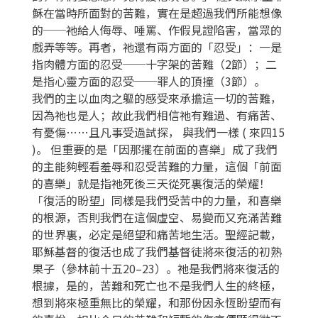
穌在當時所面對的苦難，實在是超過我們所能想像
的──祂給人侮辱、唾罵、作假見證陷害，當眾的
戲弄等等。再者，祂還有兩方面的「忍受」：一是
指肉體方面的忍受──十字架的苦難（2節）；二
是指心靈方面的忍受──罪人的頂撞（3節）。
我們的主以血肉之軀的感受來承擔這一切的苦難，
因為祂也是人；故此我們相信祂有難過、有痛苦、
有憂傷……且凡事受過試探， 與我們一樣 ( 來四15
)。 但重要的是「因那擺在前面的喜樂」成了我們
的主能夠輕看羞辱和忍受苦難的力量，這個「前面
的喜樂」就是指祂死後三天從死裏復活的榮耀！
「復活的盼望」同樣是我們受苦中的力量，和喜樂
的根源，否則我們在這個虛空、易變而又充滿苦難
的世界裏，必定是絕望和痛苦地生活。聖經記載，
耶穌基督的復活也成了我們基督徒將來復活的初熟
果子（參林前十五20–23）。祂是我們將來復活的
根據，是的，苦難和死亡也不是我們人生的終極，
想到將來極重無比的榮耀，和那份因永恆盼望而有