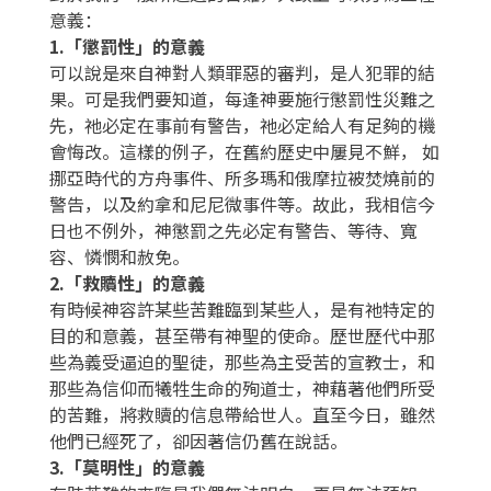
意義：
1.「懲罰性」的意義
可以說是來自神對人類罪惡的審判，是人犯罪的結
果。可是我們要知道，每逢神要施行懲罰性災難之
先，祂必定在事前有警告，祂必定給人有足夠的機
會悔改。這樣的例子，在舊約歷史中屢見不鮮， 如
挪亞時代的方舟事件、所多瑪和俄摩拉被焚燒前的
警告，以及約拿和尼尼微事件等。故此，我相信今
日也不例外，神懲罰之先必定有警告、等待、寬
容、憐憫和赦免。
2.「救贖性」的意義
有時候神容許某些苦難臨到某些人，是有祂特定的
目的和意義，甚至帶有神聖的使命。歷世歷代中那
些為義受逼迫的聖徒，那些為主受苦的宣教士，和
那些為信仰而犧牲生命的殉道士，神藉著他們所受
的苦難，將救贖的信息帶給世人。直至今日，雖然
他們已經死了，卻因著信仍舊在說話。
3.「莫明性」的意義