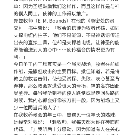
单：因为圣经鼓励我们这样作，而且这样作是与神
的僕人同工，使神的工作得以推广。
邦兹牧师（E. M. Bounds）在他的《隐密处的灵
交》一书中曾说：「教会的信徒为牧者代祷，如同
支撑电缆的柱子，他们不是能源，不是神话语传送
出去的直接工具，但却是支撑着电缆，让神圣的能
源能输送到人的心中……使传福音的情况更为有
利。」
今日圣工的工场其实是一个属灵战场，牧者在前线
作战，是撒但攻击的主要目标。撒但知道，若是将
教会的牧者击倒，使他受试探、失败、灰心甚至背
弃神，那么教会就遭受极大的亏损，神的名亦因此
受羞辱。每当我听到神的僕人跌倒或是走回头路的
时候，我的心都会好像被刀割一般，因为战场上又
少一位同当兵的人了！
在我牧养教会的年日中，曾遇见一位年长的姊妹，
她经常对我说：「赖牧师，我每天都为你在神面前
代祷。「」我听后十分感动，因为知道有人在关心