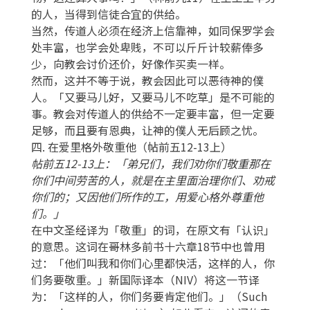
的人，当得到信徒合宜的供给。
当然，传道人必须在经济上信靠神，如同保罗学会
处丰富，也学会处卑贱，不可以斤斤计较薪俸多
少，向教会讨价还价，好像作买卖一样。
然而，这并不等于说，教会因此可以恶待神的僕
人。「又要马儿好，又要马儿不吃草」是不可能的
事。教会对传道人的供给不一定要丰富，但一定要
足够，而且要有恩典，让神的僕人无后顾之忧。
四. 在爱里格外敬重他（帖前五12-13上）
帖前五12-13上：「弟兄们，我们劝你们敬重那在
你们中间劳苦的人，就是在主里面治理你们、劝戒
你们的；又因他们所作的工，用爱心格外尊重他
们。」
在中文圣经译为「敬重」的词，在原文有「认识」
的意思。这词在哥林多前书十六章18节中也曾用
过：「他们叫我和你们心里都快活，这样的人，你
们务要敬重。」新国际译本（NIV）将这一节译
为：「这样的人，你们务要肯定他们。」（Such