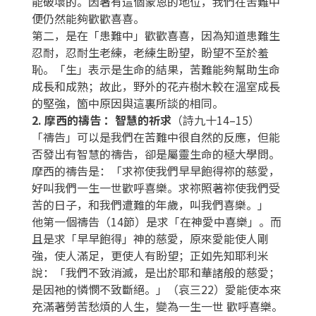
能破壞的。因著有這個蒙恩的地位，我們在苦難中
便仍然能夠歡歡喜喜。
第二，是在「患難中」歡歡喜喜，因為知道患難生
忍耐，忍耐生老練，老練生盼望，盼望不至於羞
恥。「生」表示是生命的結果，苦難能夠幫助生命
成長和成熟；故此，野外的花卉樹木較在溫室成長
的堅強，箇中原因與這裏所談的相同。
2. 摩西的禱告 ：智慧的祈求
（詩九十14–15）
「禱告」可以是我們在苦難中很自然的反應，但能
否發出有智慧的禱告，卻是屬靈生命的極大學問。
摩西的禱告是：「求祢使我們早早飽得祢的慈愛，
好叫我們一生一世歡呼喜樂。求祢照著祢使我們受
苦的日子，和我們遭難的年歲，叫我們喜樂。」
他第一個禱告（14節）是求「在神愛中喜樂」。而
且是求「早早飽得」神的慈愛，原來愛能使人剛
強，使人滿足，更使人有盼望；正如先知耶利米
說：「我們不致消滅，是出於耶和華諸般的慈愛；
是因祂的憐憫不致斷絕。」（哀三22）愛能使本來
充滿著勞苦愁煩的人生，變為一生一世 歡呼喜樂。