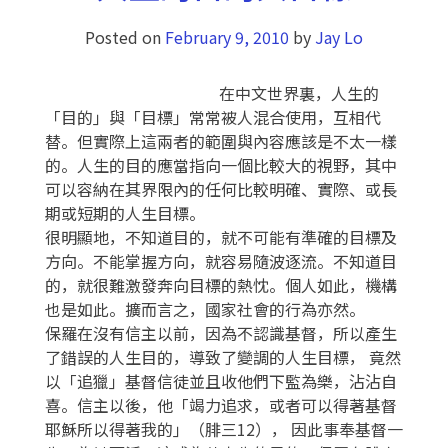
Posted on
February 9, 2010
by
Jay Lo
在中文世界裏，人生的
「目的」與「目標」常常被人混合使用，互相代
替。但實際上這兩者的範圍與內容應該是不太一樣
的。人生的目的應當指向一個比較大的視野，其中
可以容納在其界限內的任何比較明確、實際、或長
期或短期的人生目標。
很明顯地，不知道目的，就不可能有準確的目標及
方向。不能掌握方向，就容易隨波逐流。不知道目
的，就很難激發奔向目標的熱忱。個人如此，機構
也是如此。擴而言之，國家社會的行為亦然。
保羅在沒有信主以前，因為不認識基督，所以產生
了錯誤的人生目的，導致了變調的人生目標， 竟然
以「追獵」基督信徒並且收他們下監為樂，沾沾自
喜。信主以後，他「竭力追求，或者可以得著基督
耶穌所以得著我的」（腓三12）， 因此事奉基督一