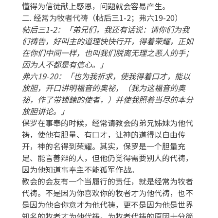
懂得为信徒献上感恩，问题就会容易产生。
二. 经常为牧者代祷（帖后三1-2；弗六19-20）
帖后三1-2：「弟兄们，我还有话说：请你们为我
们祷告，好叫主的道理快快行开，得着荣耀，正如
在你们中间一样，也叫我们脱离无理之恶人的手；
因为人不都是有信心。」
弗六19-20：「也为我祈求，使我得着口才，能以
放胆，开口讲明福音的奥祕，（我为这福音的奥
祕，作了带锁鍊的使者，）并使我照着当尽的本分
放胆讲论。」
保罗在事奉的时候，经常请教会的弟兄姊妹为他代
祷，使他有胆量、有口才，让神的道得以自由传
开，神的名得到荣耀。其实，保罗是一个胆量充
足、能言善辩的人，但他仍觉得需要别人的代祷，
因为他知道事奉主不能孤军作战。
教会的会友有一个当履行的责任，就是经常为牧者
代祷。不是因为你喜欢你的牧者才为他代祷，也不
是因为他合你意才为他代祷，更不是因为他是世界
知名的牧者才为他代祷。为牧者代祷的原因十分简