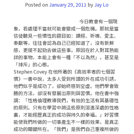
Posted on
January 29, 2011
by
Jay Lo
今日教會有一個現
象，若處理不當就可能會變成一個危機。那就是當
信徒聽見一些慣性的題目如：讀經、祈禱、愛主、
奉獻等，往往會認為自己已經知道了，沒有新鮮
感，更提不起勁去做這些事。原因在於人對耳熟能
詳的事物，本能上會有一種「不以為然」，甚至是
「排斥」的心態。
Stephen Covey 在他所著的《高效率者的七個習
慣》一書中說，太多人受到所謂的外在成功引誘，
他們似乎是成功了，卻始終感到空虛。他們學會致
勝的方法，卻沒有發展出原則與習慣。他在書中強
調：「性格倫理教導我們，有效的生活有其基礎性
的原則。只有在學習中將這些原則溶進深處的性格
裏，才能經歷真正的成功與持久的幸福。」好習慣
能使我們所做的一切事產生不一樣的效果，是真正
成功的關鍵所在。「我們」是我們自己重複所做的