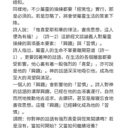
總和。
同樣地，不少屬靈的操練都要「經常性」實行，那
是必須的。若是忽略了，將會使屬靈生活的質素下
降。
詩人說：「惟喜愛耶和華的律法，晝夜思想，這人
便為有福！」（詩一2）這節經文談論義人對屬靈
操練的兩項基本要素：「興趣」與「習慣」。
詩人指出，屬靈人的生命不單要離開惡道（詩一
1），更要因著神的話語，在生活的各個層面都要
受影響。他心裏有著一股強烈的「喜愛」，亦可說
是他的「興趣」。神的話語深深地吸引他，成為他
至大的渴望與滿足。
一個人的「興趣」會影響他的「習慣」。詩人對神
的話語的濃厚興趣，已經在他的血液裏運行，自然
而然地推動他去追求、去鑽研，甚至是廢寢忘食地
晝夜思想。這種「興趣」已經轉化成為他的「習
慣」。
請問：你對神的話語有強烈喜愛與恆常閱讀嗎？若
是沒有，當如何開始？又當如何繼續培養？