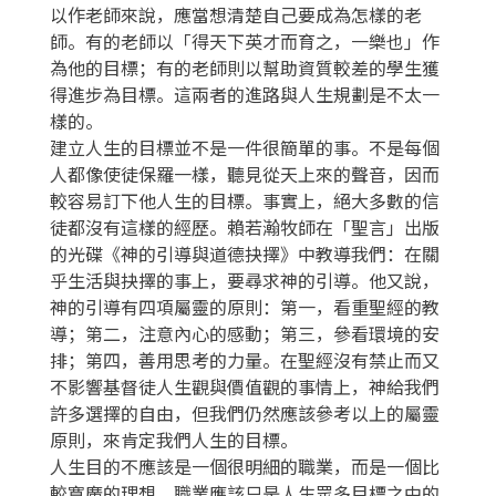
以作老師來說，應當想清楚自己要成為怎樣的老
師。有的老師以「得天下英才而育之，一樂也」作
為他的目標；有的老師則以幫助資質較差的學生獲
得進步為目標。這兩者的進路與人生規劃是不太一
樣的。
建立人生的目標並不是一件很簡單的事。不是每個
人都像使徒保羅一樣，聽見從天上來的聲音，因而
較容易訂下他人生的目標。事實上，絕大多數的信
徒都沒有這樣的經歷。賴若瀚牧師在「聖言」出版
的光碟《神的引導與道德抉擇》中教導我們：在關
乎生活與抉擇的事上，要尋求神的引導。他又說，
神的引導有四項屬靈的原則：第一，看重聖經的教
導；第二，注意內心的感動；第三，參看環境的安
排；第四，善用思考的力量。在聖經沒有禁止而又
不影響基督徒人生觀與價值觀的事情上，神給我們
許多選擇的自由，但我們仍然應該參考以上的屬靈
原則，來肯定我們人生的目標。
人生目的不應該是一個很明細的職業，而是一個比
較寬廣的理想。職業應該只是人生眾多目標之中的