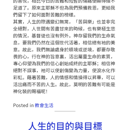
的喜悅，相比今日的苦難和短暫的傷痛便顯得微不
足道了。原來主耶穌不但為我們預備救恩，更給我
們留下了如何面對苦難的榜樣。
其實，人生的際遇變幻無常，「苦與樂」也並非完
全絕對，人世間有苦盡甘來的時候，也有樂極生悲
的情況，基督徒也沒有例外。神存留我們的生命氣
息，要我們仍然在這個世代活著，相信總有衪的美
意。故此，我們無論處身於順境或逆境，都要存敬
畏的心，行在神的旨意裏，活出屬靈生命的素質，
專心仰望為我們的信心創始成終的主耶穌；相信神
絕對不誤事，祂可以使創傷變為力量，使淚水化作
彩虹。藉著苦難，人的情感和情操得以昇華，可以
活出痛而不苦的人生。故此，莫明的苦難有可能是
神化裝的賜福呢！
Posted in
教會生活
人生的目的與目標