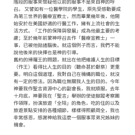
階段的服事來懷疑他以前的服事不是來自神的呼
召。 又譬如有一位醫學院的學生，原先受感動要成
為第三世界的醫療宣教士，然而畢業幾年後，他開
始安於在美國舒適的行醫工作，擁有上流社會的生
活方式。「工作的保障與發展」成為他最主要的考
慮；至於幾年前蒙神呼召去作「醫療宣教士」一
事，已被他拋諸腦後。就這個例子而言，我們不能
說他後來的抉擇也是神的引導。
舊約的掃羅王的問題，就出在他把維護人生的目標
（作王）看得比人生的目的（聽命甚於獻祭）更重
要。明白這個道理，我對自己在機構的職位，就沒
有一定的想法。因為職位無關我人生的目的。今年
神要我作聖言資源中心的副會長，我就順服。去年
十月底，神要我在「聖言」舉辦的使徒腳蹤考察團
作領隊，扮演旅遊「全陪」的角色，吃的住的以及
旅遊景點安排的各種細節，樣樣得照顧周全，我也
非常感恩，感謝神給我這麼一個服事眾弟兄姊妹的
機會。