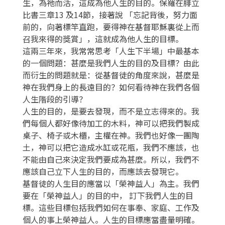
生，為祂而活，這成為他人生的目的。保羅在腓立
比書三章13 及14節，接著說 「忘記背後，努力面
前的，向著標竿直跑，要得神在基督耶穌裏從上而
召我來得的獎賞」，這就成為他人生的目標。
這兩三年來，我常常思考「人生下半場」中最基本
的一個問題：甚麼是我們人生的目的及目標？由此
而衍生的問題就是：從基督徒的角度來說，甚麼是
神在我們身上的長遠目的？如何看待神在我們各個
人生階段的引導？
人生的目的，是要去發現，而不是立志得來的。我
們每個人都好像待加工的木料，神可以把我們製成
桌子、椅子或木櫃，主權在神。我們也好像一團陶
土，神可以把它造成水缸或花瓶，我們不應該，也
不能由自己來決定我們要成為甚麼。所以，我們不
應該自己立下人生的目的，而應該去發現它。
基督徒的人生目的應當以「榮神益人」為主。我們
要在「榮神益人」的目的中， 訂下我們人生的目
標。這些目標包括我們如何在事奉、家庭、工作及
個人的事上榮神益人。人生的目標應當盡量明確。