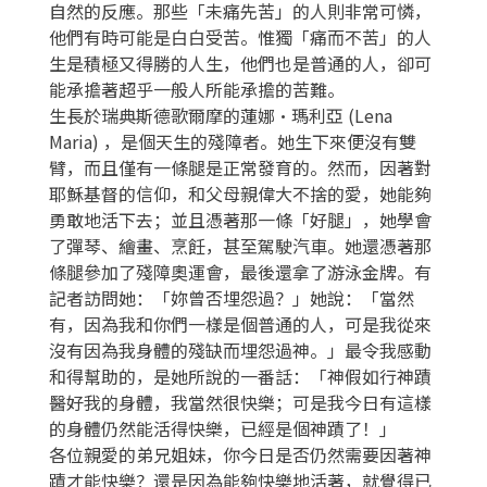
自然的反應。那些「未痛先苦」的人則非常可憐，
他們有時可能是白白受苦。惟獨「痛而不苦」的人
生是積極又得勝的人生，他們也是普通的人，卻可
能承擔著超乎一般人所能承擔的苦難。
生長於瑞典斯德歌爾摩的蓮娜‧瑪利亞 (Lena
Maria) ，是個天生的殘障者。她生下來便沒有雙
臂，而且僅有一條腿是正常發育的。然而，因著對
耶穌基督的信仰，和父母親偉大不捨的愛，她能夠
勇敢地活下去；並且憑著那一條「好腿」，她學會
了彈琴、繪畫、烹飪，甚至駕駛汽車。她還憑著那
條腿參加了殘障奧運會，最後還拿了游泳金牌。有
記者訪問她：「妳曾否埋怨過？」她說：「當然
有，因為我和你們一樣是個普通的人，可是我從來
沒有因為我身體的殘缺而埋怨過神。」最令我感動
和得幫助的，是她所說的一番話：「神假如行神蹟
醫好我的身體，我當然很快樂；可是我今日有這樣
的身體仍然能活得快樂，已經是個神蹟了！」
各位親愛的弟兄姐妹，你今日是否仍然需要因著神
蹟才能快樂？還是因為能夠快樂地活著，就覺得已