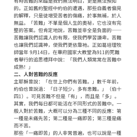
有時苦難的來臨是我們無法明白，更是無法預知
的。正如舊約聖經中約伯的遭遇，那些自義者偏見
的解釋，只是徒增受苦者的傷痛，於事無補，於人
無益。「苦難」不單是個人生的奧祕，它也沒有完
整的答案。但肯定地說，苦難並非全是負面的──
苦難讓我們認識人的有限，使我們學習謙卑。苦難
也讓我們認識神，使我們更依靠祂。正如葛培理牧
師當年 9月14日，在華府國家大教堂為911的死難
者舉行的追思禮拜中說：「我們人類常常在苦難中
成熟！」
二、人對苦難的反應
主耶穌曾說：「在世上你們有苦難。」數千年前，
約伯也曾說過：「日子短少，多有患難。」（伯十
四1）。可見苦難不但是「有」，而且是「多」。
其實，我們每日都可能活在不同形式的苦難中。一
般人對於苦難，大概可以分為三種不同的反應：第
一種是未痛先苦；第二種是一痛即苦；第三種是痛
而不苦。
那些「一痛即苦」的人非常普遍，也可以說是一種