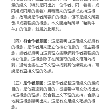
量的經文（特別是同出於一位作者、同一卷書，或
同期或同類的書卷）累積而來的理據以支持這概
念，故可說是作者所容許的概念，但不是經文所要
發揮或要強調的概念。本文開始時所舉「豬狗牛
羊」的信息，就屬於此類別。
（四）
符合作者意圖
：這是要明白這段經文必須有
的概念，是作者用來建立他核心信息的一個主要概
念，讀者必須明白這真理方能瞭解到作者要強調的
核心信息。這概念除了在所選取的經文段落內找
到，通常也能在上下文理中找到其他線索支持，可
說是有直接文理的依據。
（五）
是作者意圖
：這是作者記載這段經文的最終
目的，是他要達到的目的，從語義中可充分找出支
持這概念的理據，配合着上文下理的支持，合節拍
地將這概念顯明出來。這是有充足經文確據的概
念。