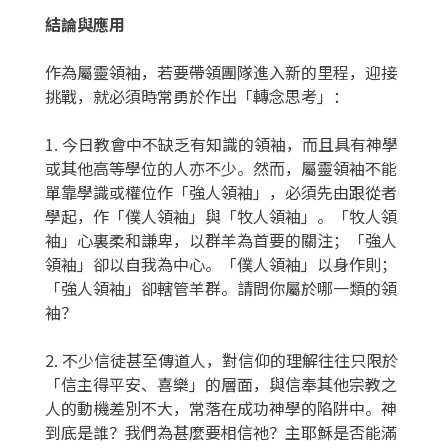
結論與應用
作為屬靈領袖，若要帶領團隊進入新的里程，迎接
挑戰，就必須時常勇於作出「轉念思考」：
1. 今日教會中不缺乏有知識的領袖，而且具有神學
或其他高等學位的人亦不少。然而，屬靈領袖不能
單靠學識或權位作「強人領袖」，必須先由跟從者
學起，作「僕人領袖」與「牧人領袖」。「牧人領
袖」心裏柔和謙卑，以群羊為首要的關注；「強人
領袖」卻以自我為中心。「僕人領袖」以身作則；
「強人領袖」卻轄管羊群。請問你屬於哪一類的領
袖？
2. 不少信徒甚至傳道人，對信仰的理解往往只限於
「信主得平安、喜樂」的層面，與信奉其他宗教之
人的動機差別不大，常落在成功神學的陷阱中。神
到底是誰？我們為甚麼要相信祂？主耶穌是否能滿