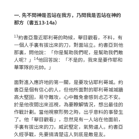
一
.
先不問神是否站在我方，乃問我是否站在神的
那方（書五
13-14a
）
13
約書亞靠近耶利哥的時候，舉目觀看，不料，有
一個人手裏有拔出來的刀，對面站立。約書亞到他
那裏，問他說：「你是幫助我們呢，是幫助我們敵
14
人呢？」
他回答說：「不是的，我來是要作耶和
華軍隊的元帥。」
面對進入應許地的第一關，是要攻佔耶利哥城。約
書亞是個有信心的人，但他所面對的耶利哥城城牆
高大堅固，易守難攻，心中難免會感到忐忑不安。
於是他夜間出來巡視，為要瞭解情況，想出最佳的
作戰計劃。當他視察形勢之時，出乎意料的事發生
了。他「舉目觀看」，忽然見有一人站在他面前，
手裏有拔出來的刀，威武堅定，氣勢逼人。約書亞
久經爭戰，先要搞清楚這人到底是敵是友。