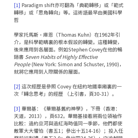
[1]
Paradigm shift亦可翻為「典範轉移」或「範式
轉移」或「思角轉向」等。這術語最早由美國科學
哲
學家托馬斯‧庫恩（Thomas Kuhn）在1962年引
介，是科學範疇裏的根本假設的轉變。這種轉變，
後來應用到各層面。例如Stephen Covey在他的暢
銷書
Seven Habits of Highly Effective
People
(New York: Simon and Schuster, 1990)，
就將它應用到人際關係的層面。
[2]
這次經歷是參照 Covey 在紐約地鐵車廂裏的一
次「轉念思考」的經歷 （上引書，頁30-31）。
[3]
華爾基：《華爾基舊約神學》，下冊（香港：
天道，2013），頁632。華爾基接着將兩位領袖作
比較：過約旦河與過紅海時值同一季節，他們都使
敵軍大大懼怕（書五1；參出十五14-16）；投入任
務前行割禮（書五2-9；參出四24-26）；守逾越節