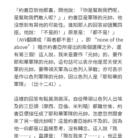
「約書亞到他那裏，問他說：『你是幫助我們呢，
是幫助我們敵人呢？』」約書亞是軍隊的元帥，他
沒想到有其他的可能性。誰知那人的回答卻語驚四
座。他說：「不是的！」原意是：「都不是！」
（
NIV
翻譯成「兩者都不是！」，即 “none of the
above”）暗示約書亞所提出的兩個選擇之外，還
有第三個！這人說，我來是要作「元帥」的，要作
耶和華軍隊的元帥。這句話可以表示他是眾天使天
軍的元帥，要帶領天軍為以色列人爭戰；亦可表示
是作以色列軍隊的元帥，因以色列人是「耶和華的
軍隊」（出十二41）。
這樣的回答有點莫測高深。自從帶領以色列人出埃
及的三巨頭（摩西、亞倫、米利暗）都離世後，約
書亞便接任成了耶和華軍隊的元帥，怎麼忽然間會
來了另一個元帥呢？這是約書亞始料不及的。因為
他一向都是以直線思考，沒有轉念。這人說「我
來……」，直譯是：「現在我來了……」，他正是