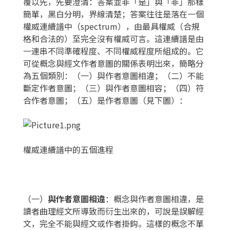
覆以先，先要澄清：答案並非「是」與「非」那樣
簡單，黑白分明，界線清楚；答案往往是落在一個
權威連續譜中（spectrum），由最具權威（合規
格和合法的）至完全沒有權威可言。這連續譜是由
一連串不同準確程度、不同權威程度所組成的。它
可從概念與經文作者意圖的關係表明出來，簡略分
為五個類別：（一）與作者意圖相違；（二）不能
斷定作者意圖；（三）與作者意圖相容；（四）符
合作者意圖；（五）是作者意圖（見下圖）：
權威連續譜中的五個進程
（一）
與作者意圖相違
：概念與作者意圖相違，是
讀者曲理經文所導致而衍生出來的，可說是誤解經
文，完全不能與經文或作者掛鈎。這樣的概念不單