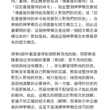
侍」裏頭，把主體更新成為「像基督的服侍」或
「認定基督服侍的命令」，如此整個神學概念變成
「像基督的服侍能克服別人對我們的抗拒」或「認
定基督服侍的命令能克服別人對我們的抗拒」。合
規格的神學概念必須建基在經文概念之上，因此這
裏要問的是：這個神學概念是從哪一個經文概念演
繹出來的？那就是說，通過這個神學概念來察看原
有的經文概念。
按第6節所載是彼得拒絕耶穌洗他的腳，而耶穌是
藉着指出洗他腳的重要（第8節：若不洗他的腳，
他就與祂沒有關係」），來化解彼得對祂的抗拒。
耶穌並非靠着自己對服侍的認識、態度或堅持來面
對別人對祂的抗拒，祂只是指出：接受祂的服侍，
是與祂連繫的必要條件。另一方面，彼得所抗拒的
不是耶穌其人，而是他覺得不配接受夫子如此低微
的服侍。故此，這概念的問題出於對經文的誤解，
掌握不到正確的經文概念（解釋）而導致引申出偏
差的神學概念，這並不是演繹神學概念技巧的問