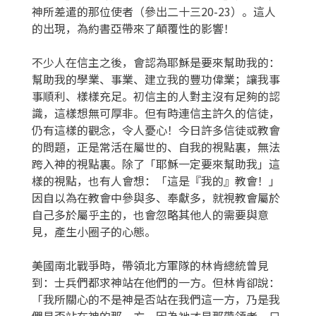
神所差遣的那位使者（參出二十三20-23）。這人
的出現，為約書亞帶來了顛覆性的影響！
不少人在信主之後，會認為耶穌是要來幫助我的：
幫助我的學業、事業、建立我的豐功偉業；讓我事
事順利、樣樣充足。初信主的人對主沒有足夠的認
識，這樣想無可厚非。但有時連信主許久的信徒，
仍有這樣的觀念，令人憂心！今日許多信徒或教會
的問題，正是常活在屬世的、自我的視點裏，無法
跨入神的視點裏。除了「耶穌一定要來幫助我」這
樣的視點，也有人會想：「這是『我的』教會！」
因自以為在教會中參與多、奉獻多，就視教會屬於
自己多於屬乎主的，也會忽略其他人的需要與意
見，產生小圈子的心態。
美國南北戰爭時，帶領北方軍隊的林肯總統曾見
到：士兵們都求神站在他們的一方。但林肯卻說：
「我所關心的不是神是否站在我們這一方，乃是我
們是否站在神的那一方，因為祂才是那帶領者，只