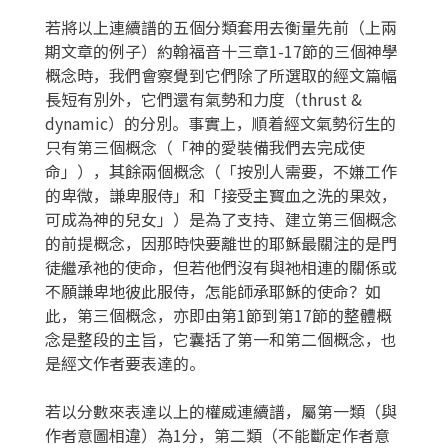
若將以上連續譜的五個分類套用去衡量先前（上兩
期文章的例子）約翰福音十三章1-17節的三個神學
概念時，我們會察覺到它們除了所選取的經文篇幅
長短有別外，它們還有氣勢和力度（thrust &
dynamic）的分別。事實上，順着經文氣勢衍生的
只有第三個概念（「神的愛裝備我們去完成使
命」），其餘兩個概念（「按別人需要，不嫌工作
的卑微，謙卑服侍」和「接受主寳血之洗的果效，
可成為神的兒女」）是為了支持、建立第三個概念
的前提概念，因那時快要離世的耶穌最關注的是門
徒繼承祂的使命，但若他們沒有與祂相連的關係或
不願謙卑地彼此服侍，怎能師承耶穌的使命？如
此，第三個概念，亦即由第1節到第17節的整體概
念是整段的主旨，它囊括了第一和第二個概念，也
是經文作者要表達的。
若以分數來表達以上的權威連續譜，屬第一類（與
作者意圖相違）為1分，第二類（不能斷定作者意