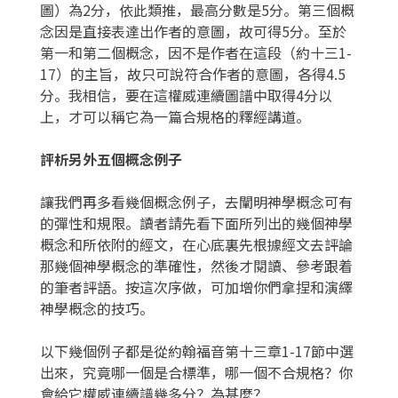
圖）為2分，依此類推，最高分數是5分。第三個概
念因是直接表達出作者的意圖，故可得5分。至於
第一和第二個概念，因不是作者在這段（約十三1-
17）的主旨，故只可說符合作者的意圖，各得4.5
分。我相信，要在這權威連續圖譜中取得4分以
上，才可以稱它為一篇合規格的釋經講道。
評析另外五個概念例子
讓我們再多看幾個概念例子，去闡明神學概念可有
的彈性和規限。讀者請先看下面所列出的幾個神學
概念和所依附的經文，在心底裏先根據經文去評論
那幾個神學概念的準確性，然後才閱讀、參考跟着
的筆者評語。按這次序做，可加增你們拿捏和演繹
神學概念的技巧。
以下幾個例子都是從約翰福音第十三章1-17節中選
出來，究竟哪一個是合標準，哪一個不合規格？你
會給它權威連續譜幾多分？為甚麼？