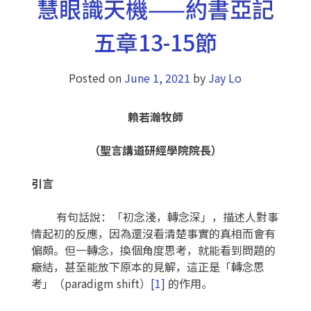
慧眼識天機——約書亞記
五章13-15節
Posted on
June 1, 2021
by
Jay Lo
賴若瀚牧師
（聖言講道研經學院院長）
引言
有句話說：「初念淺，轉念深」，描述人對事
情起初的反應，因為還沒看清楚事實的真相而會有
偏頗。但一轉念，換個角度思考，就能看到問題的
癥結，甚至能放下原本的見解，這正是「轉念思
考」（paradigm shift）
[1]
的作用。