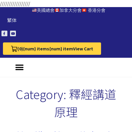
/////////////////
美國總會
加拿大分會
香港分會
繁体
(0)
{num} items
{num} item
View Cart
View Cart 0
Category:
釋經講道
原理