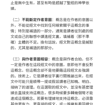
止是無中生有，甚至有時是超越了聖經的神學依
據。
（二）
不能斷定作者意圖
：概念是在作者的意圖以
外，不能從經文中找到任何線索關乎這概念的事
情；特別是補語的一部分，通常是讀者從別處的經
文或自己的聯想中讀進經文裏，填補着（那不準
確）主體的不足。換句話說，經文對這概念是緘默
的，尤其是補語的那部分。
（三）
與作者意圖相容
：概念是與作者合拍，但不
一定是作者在這段經文中的意圖，意即他不會反對
這概念，但這概念卻不是他要藉這段經文去強調
的。技術上，它是讀者從字裏行間推論出來，在經
文中可能只是順帶一提或假設讀者已知曉、明白、
接納了的道理。在這選取的經文中，並沒有甚麼理
據去直接支持這概念，很多時候要多轉幾個彎才能
達成這個概念。若要有理據地支持這概念，必須靠
其他更有力、更直接的經文，或一堆擁有着同樣分