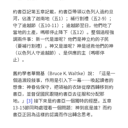
約書亞記第五章記載，約書亞帶領以色列人過約旦
河，佔進了迦南地（五1）；補行割禮（五2-9）；
守了逾越節（五10-11）；逾越節翌日，他們吃了
當地的土產，嗎哪停止降下（五12）。整個過程強
調兩件事：新一代是誰呢？他們是神立約的子民
（要補行割禮）。神又是誰呢？神是拯救他們的神
（以色列人守逾越節）、是供應的主（嗎哪停
止）。
舊約學者華爾基（Bruce K. Waltke）說：「這是一
個過渡段敍事，作用是引入下一幕……喚起讀者的
想像：神眷佑保守，把領袖的衣缽從摩西轉移到約
書亞，並督促國民跟隨約書亞去征服和分配那
地。」
[3]
接下來是約書亞一個獨特的經歷。五章
13-15節同時處理着一個問題：神到底是誰？而約
書亞正因為這樣的認識而作出轉念思考。