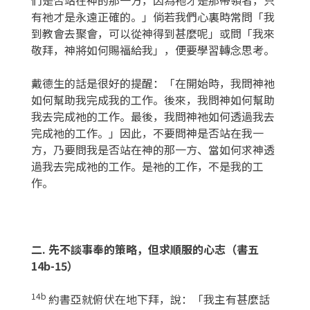
有祂才是永遠正確的。」倘若我們心裏時常問「我
到教會去聚會，可以從神得到甚麼呢」或問「我來
敬拜，神將如何賜福給我」，便要學習轉念思考。
戴德生的話是很好的提醒：「在開始時，我問神祂
如何幫助我完成我的工作。後來，我問神如何幫助
我去完成祂的工作。最後，我問神祂如何透過我去
完成祂的工作。」因此，不要問神是否站在我一
方，乃要問我是否站在神的那一方、當如何求神透
過我去完成祂的工作。是祂的工作，不是我的工
作。
二
.
先不談事奉的策略，但求順服的心志（書五
14b-15
）
14b
約書亞就俯伏在地下拜，說：「我主有甚麼話