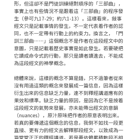
形，但這卻不是門徒訓練絕對順序的「三部曲」，
事實上也有些情況不是跟着這「三部曲」的程序發
生（參可九17-29；約六1-13）。這樣看來，敍事
經文只是記載事情的發生，不一定代表着作者的認
同，也不一定帶有行動上的約束力。換言之，「門
訓三部曲……」這個概念不是作者在這段經文中的
意圖，只是記載着歷史事實是如此發生。若要硬把
它讀成命令式的行動，那只是讀者讀進去，不能成
為這段經文的神學概念。
總體來說，這樣的概念不算是錯，只不過筆者從來
沒有用過這類的概念來發展成一篇信息，因為這樣
衍生出來的信息缺乏力量，達不到釋經講道應有的
果效和標準。缺乏力量的原因，是因為它不是按着
這段經文的氣勢來發展，亦未能帶出經文的意韻
（nuances），原汁原味把作者的原意表明出來。
若真的要傳遞這個概念的信息，我倒不如找一段更
直接、更有力的經文去解釋那段經文，以致成為一
篇堂堂正正的釋經講道。若是要依賴累積數段不相