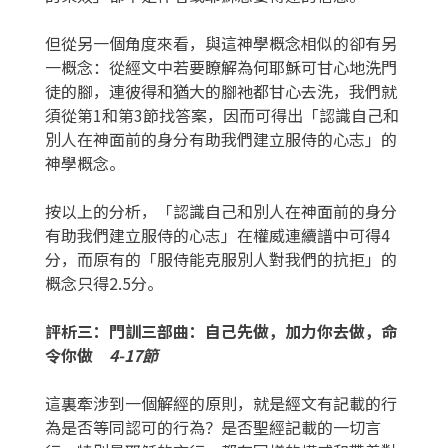
但從另一個角度來看，與這神學概念相似的卻有另
一概念：從經文中若要瞭解為何耶穌可甘心地洗門
徒的腳，連彼得和猶大的腳祂都甘心去洗，我們就
須從第1和第3節找答案，因而可得出「認識自己和
別人在神面前的身分有助我們建立服侍的心志」的
神學概念。
按以上的分析，「認識自己和別人在神面前的身分
有助我們建立服侍的心志」在權威連續譜中可得4
分，而原有的「服侍能克服別人對我們的抗拒」的
概念只得2.5分。
評析三：門訓三部曲：自己先做，加力你去做，命
令你做
4-17節
這裏牽涉到一個解經的原則，就是經文有記載的行
為是否等同認可的行為？是否聖經記載的一切言