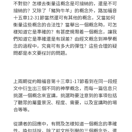
不對勁？怎樣去衡量這概念是可接納的，還是不可
接納的？又除了「豬狗牛羊」的概念外，路加福音
十五章12-31節當然還可有其他的概念，又當如何
衡量這些概念的合法性？當舉出一個概念時，可怎
樣知道它是準確的？有甚麼規限着一個概念，讓我
們知道它是準確還是有誤差？由經文概念到神學概
念的過程中，究竟可有多大的彈性？這些合理的疑
問都是本文要棎討的問題。
上兩期從約翰福音第十三章1-17節看到在同一段經
文中衍生出三個不同的神學概念，而每一篇信息只
挑選一個概念來宣講，挑選時要注意到的事項包括
了聽眾的屬靈景況、程度、需要，以及宣講時的場
合等等。
從讀者的回應中，有問及怎樣知道一個概念的準確
性。換句話說，除了前文所列舉的三個概念外，還