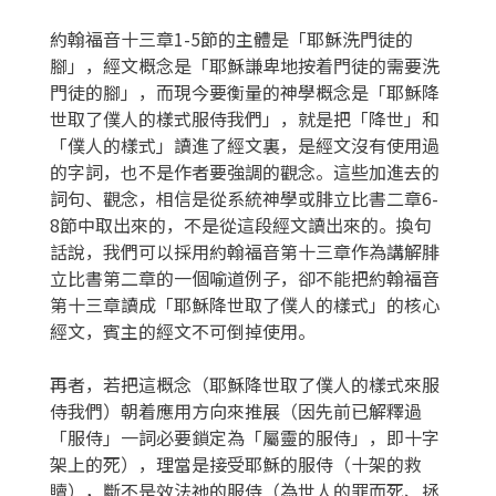
約翰福音十三章1-5節的主體是「耶穌洗門徒的
腳」，經文概念是「耶穌謙卑地按着門徒的需要洗
門徒的腳」，而現今要衡量的神學概念是「耶穌降
世取了僕人的樣式服侍我們」，就是把「降世」和
「僕人的樣式」讀進了經文裏，是經文沒有使用過
的字詞，也不是作者要強調的觀念。這些加進去的
詞句、觀念，相信是從系統神學或腓立比書二章6-
8節中取出來的，不是從這段經文讀出來的。換句
話說，我們可以採用約翰福音第十三章作為講解腓
立比書第二章的一個喻道例子，卻不能把約翰福音
第十三章讀成「耶穌降世取了僕人的樣式」的核心
經文，賓主的經文不可倒掉使用。
再者，若把這概念（耶穌降世取了僕人的樣式來服
侍我們）朝着應用方向來推展（因先前已解釋過
「服侍」一詞必要鎖定為「屬靈的服侍」，即十字
架上的死），理當是接受耶穌的服侍（十架的救
贖），斷不是效法祂的服侍（為世人的罪而死、拯