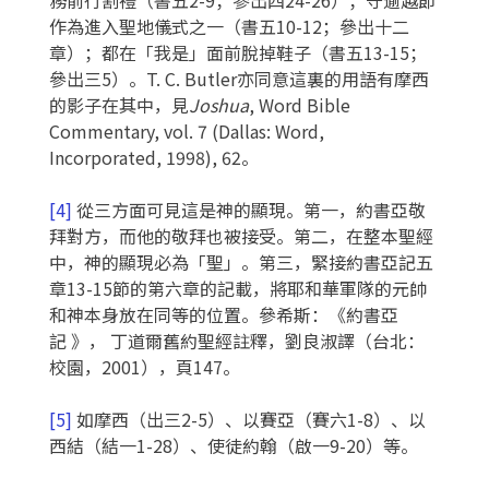
作為進入聖地儀式之一（書五10-12；參出十二
章）；都在「我是」面前脫掉鞋子（書五13-15；
參出三5）。T. C. Butler亦同意這裏的用語有摩西
的影子在其中，見
Joshua
, Word Bible
Commentary, vol. 7 (Dallas: Word,
Incorporated, 1998), 62。
[4]
從三方面可見這是神的顯現。第一，約書亞敬
拜對方，而他的敬拜也被接受。第二，在整本聖經
中，神的顯現必為「聖」。第三，緊接約書亞記五
章13-15節的第六章的記載，將耶和華軍隊的元帥
和神本身放在同等的位置。參希斯：《約書亞
記 》， 丁道爾舊約聖經註釋，劉良淑譯（台北：
校園，2001），頁147。
[5]
如摩西（出三2-5）、以賽亞（賽六1-8）、以
西結（結一1-28）、使徒約翰（啟一9-20）等。