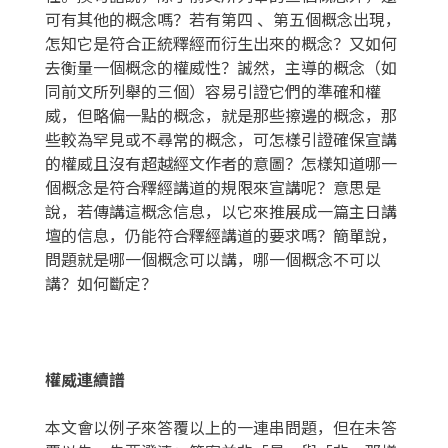
可有其他的概念嗎？若有第四 、第五個概念出現，
怎知它是符合正統釋經而衍生出來的概念？又如何
去衡量一個概念的權威性？誠然，主導的概念（如
同前文所列舉的三個）容易引證它們的準確和權
威，但略偏一點的概念，就是那些擦邊的概念，那
些較為罕見或不尋常的概念，可怎樣引證確保宣講
的權威且沒有超越經文作者的意圖？怎樣知道哪一
個概念是符合釋經講道的規限來宣講呢？意思是
說，若傳講這概念信息，以它來推展成一篇主日講
壇的信息，仍能符合釋經講道的要求嗎？簡單說，
問題就是哪一個概念可以講，哪一個概念不可以
講？如何斷定？
權威連續譜
本文會以例子來答覆以上的一連串問題，但在未答