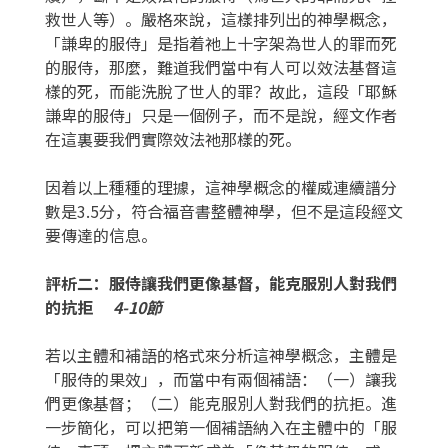
救世人等）。嚴格來說，這樣排列出的神學概念，
「謙卑的服侍」是指着祂上十字架為世人的罪而死
的服侍，那麼，難道我們當中有人可以效法基督這
樣的死，而能洗脫了世人的罪？故此，這段「耶穌
謙卑的服侍」只是一個例子，而不是說，經文作者
在這裏要我們實際效法祂那樣的死。
因着以上種種的理據，這神學概念的權威連續譜分
數是3.5分，符合福音書整體神學，但不是這段經文
要傳達的信息。
評析二：服侍讓我們更像基督，能克服別人對我們
的抗拒
4-10節
若以主體和補語的格式來分析這神學概念，主體是
「服侍的果效」，而當中有兩個補語：（一）讓我
們更像基督；（二）能克服別人對我們的抗拒。進
一步簡化，可以把第一個補語納入在主體中的「服