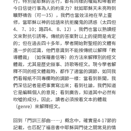
行，特別是耶穌的言行，都有同樣的權威和帶着對
今日信徒行事為人的約束力？就如耶穌天未亮時到
曠野禱告（可一35），我們也當效法祂在早上靈
修，當耶穌以神的話語來抗拒魔鬼的誘惑（太四但
4、 7、10；路四4、 8、12），我們也當以熟讀經
文來對抗引誘等。傳統的答案對以上的提問是肯定
的；但在過去四十多年，學者開始對聖經的文體有
進一步的認識，他們意識到不能按傳統以解釋「教
導體裁」（如保羅書信等）的方法來解釋別的經文
體裁，尤其是歷史敍事、詩歌等經文。現今學者解
釋不同的經文體裁時，都作了適當的調節，如同我
們看報紙不同專欄時的調節一樣：當看到新聞，我
們深信記者是把事實寫出來；看到社論，我們知道
它是編輯個人的意見；看到廣告，知道其中必然有
吹噓的成分。因此，讀者必須按着文本的體裁
（genre）來解釋經文。
回到「門訓三部曲……」概念中，確實是4-17節的
記載，也匹配了福音書中耶穌與門徒之間常見的情