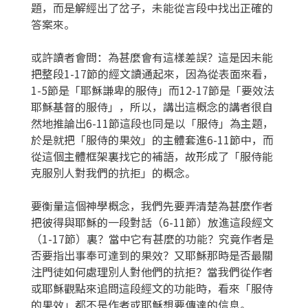
題，而是解經出了岔子，未能從言段中找出正確的
答案來。
或許讀者會問：為甚麼會有這樣差誤？這是因未能
把整段1-17節的經文讀通起來，因為從表面來看，
1-5節是「耶穌謙卑的服侍」而12-17節是「要效法
耶穌基督的服侍」，所以，講出這概念的講者很自
然地推論出6-11節這段也同是以「服侍」為主題，
於是就把「服侍的果效」的主體套進6-11節中，而
從這個主體框架裏找它的補語，故形成了「服侍能
克服別人對我們的抗拒」的概念。
要衡量這個神學概念，我們先要弄清楚為甚麼作者
把彼得與耶穌的一段對話（6-11節）放進這段經文
（1-17節）裏？當中它有甚麼的功能？究竟作者是
否要指出事奉可達到的果效？又耶穌那時是否最關
注門徒如何處理別人對他們的抗拒？當我們從作者
或耶穌觀點來追問這段經文的功能時，看來「服侍
的果效」都不是作者或耶穌想要傳達的信息。