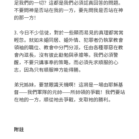
足我們的一切？這都是我們必須認真回答的問題。
不要問神是否站在我的一方，要先問我是否站在神
的那一方！
3. 今日不少信徒，對於一些顯而易見的真理都常常
輕忽。就如未婚同居、婚外情、犯罪者仍執掌教會
領袖的職位、教會中分門分派，任由各種罪惡在教
會內滋長，沒有彼此勸勉與承擔等。我們必須警
醒，不要只講事奉的策略，而必須先求順服的心
志，因為只有順服神方能得勝。
弟兄姊妹，要慧眼識天機啊！這將是一場由耶穌基
督——我們軍隊的元帥——所帥領的爭戰！我們要站
在祂的一方，順從祂去爭戰，支取祂的勝利。
附註