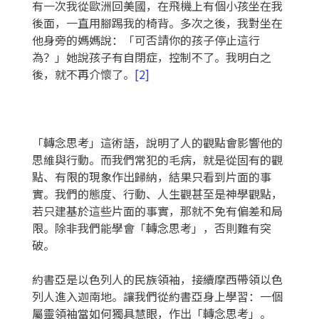
有一次我從歐洲回美國，在飛機上有個小孩坐在我
後面，一直用腳踢我的椅背。多次之後，我對坐在
他身旁的媽媽說：「可否請你的孩子停止這行
為？」她說孩子有自閉症，控制不了。我明白之
後，就不再介懷了。
[2]
「轉念思考」這術語，說明了人的觀點會影響他的
思維與行動。而我們常犯的毛病，就是從固有的觀
點、有限的現象作出歸納，結果只看到片面的事
實。我們的態度、行動、人生觀甚至是神學觀點，
若只建基於這些片面的事實，那就不免有偏差和局
限。除非我們能學會「轉念思考」，否則難有突
破。
約書亞是以色列人的民族領袖，接續摩西帶領以色
列人進入迦南地。讓我們從約書亞身上學習：一個
屬靈領袖當如何獨具慧眼，作出「轉念思考」。