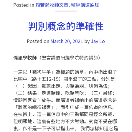
Posted in
賴若瀚牧師文章
,
釋經講道原理
判別概念的準確性
Posted on
March 20, 2021
by
Jay Lo
倫思學牧師
（聖言講道研經學院特約講師）
一篇以「豬狗牛羊」為標題的講章，內中指出浪子
比喻中（路十五12-19）關乎浪子的三點，分別是
（一）起因：離家出走，與豬為朋、與狗為伍；
（二）結果：走進豬欄、吃豬所吃；（三）最終：
情願回家看羊放牛。而講道者歸納出的講道概念是
「離家的總須歸家」，而引申成一篇佈道的信息。
在技術上，這一篇信息中的三點都同是經文所載，
但明顯地，這裏有些地方不大對勁。究竟不妥在哪
裏，卻不是一下子可以指出來。 我們怎樣知道它是