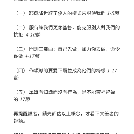
（一） 耶穌降世取了僕人的樣式來服侍我們
1-5節
（二） 服侍讓我們更像基督，能克服別人對我們的
抗拒
4-10節
（三） 門訓三部曲：自己先做，加力你去做，命令
你做
4-17節
（四） 作領導的要愛下屬並成為他們的榜樣
1-17
節
（五） 單單有知識而沒有行為，是不能蒙神祝福
的
17節
再提醒讀者，請先評估以上概念，才看下文筆者的
評語。