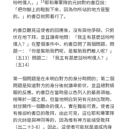
15
吩咐僕人。」
耶和華軍隊的元帥對約書亞說：
「把你腳上的鞋脫下來，因為你所站的地方是聖
的。」約書亞就照着行了。
約書亞聽見這使者的回應後，沒有與他爭辯。只俯
伏在地下拜，並且謙卑地問：「我主有甚麼話吩咐
僕人？」在整個事件中，約書亞問了兩個問題，問
題一：「你是幫助我們呢，是幫助我們敵人呢？」
（五13）問題二：「我主有甚麼話吩咐僕人？」
（五14）
第一個問題是在未明白對方的身分時問的；第二個
問題是知道對方的身分後就謙卑俯伏，並且絕對順
服的反應。約書亞在當時是以色列人的最高領袖，
相等於一國之君。但當他明白到另有元帥出現時，
就甘願作一個聽命的僕人，實在難能可貴。使者沒
有推卻約書亞的敬拜，由此可見，這位耶和華軍隊
的元帥是與神同等的，因為惟有神方能接受敬拜
（出二十3-6）。因此，這使者可能就是道成肉身