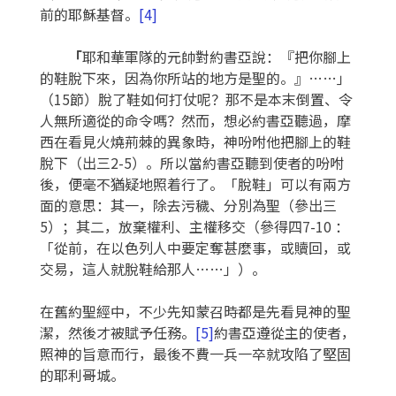
前的耶穌基督。
[4]
「
耶和華軍隊的元帥對約書亞說：『把你腳上
的鞋脫下來，因為你所站的地方是聖的。』……」
（15節）脫了鞋如何打仗呢？那不是本末倒置、令
人無所適從的命令嗎？然而，想必約書亞聽過，摩
西在看見火燒荊棘的異象時，神吩咐他把腳上的鞋
脫下（出三2-5）。所以當約書亞聽到使者的吩咐
後，便毫不猶疑地照着行了。「脫鞋」可以有兩方
面的意思：其一，除去污穢、分別為聖（參出三
5）；其二，放棄權利、主權移交（參得四7-10 ：
「從前，在以色列人中要定奪甚麼事，或贖回，或
交易，這人就脫鞋給那人……」）。
在舊約聖經中，不少先知蒙召時都是先看見神的聖
潔，然後才被賦予任務。
[5]
約書亞遵從主的使者，
照神的旨意而行，最後不費一兵一卒就攻陷了堅固
的耶利哥城。